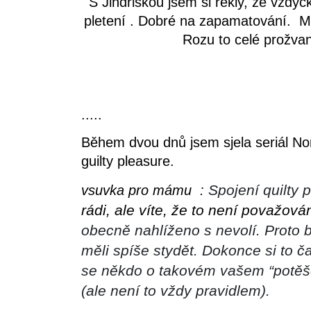
S Jindřiškou jsem si řekly, že vždyc
pletení . Dobré na zapamatování. Můž
Rozu to celé prožvani
.....
Během dvou dnů jsem sjela seriál No
guilty pleasure.
Spojení quilty 
vsuvka pro mámu :
rádi, ale víte, že to není považován
obecně nahlíženo s nevolí. Proto
měli spíše stydět. Dokonce si to 
se někdo o takovém vašem “potěšen
(ale není to vždy pravidlem).