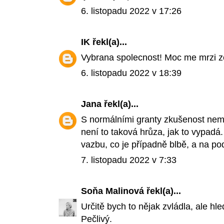
6. listopadu 2022 v 17:26
IK
řekl(a)...
Vybrana spolecnost! Moc me mrzi ze
6. listopadu 2022 v 18:39
Jana
řekl(a)...
S normálními granty zkušenost nemá
není to taková hrůza, jak to vypadá.
vazbu, co je případně blbě, a na po
7. listopadu 2022 v 7:33
Soňa Malinová
řekl(a)...
Určitě bych to nějak zvládla, ale h
Pečlivý.