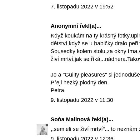
7. listopadu 2022 v 19:52
Anonymní řekl(a)...
Když koukám na ty krásný fotky,upl
dětství,když se u babičky dralo peří
Sousedky kolem stolu,za okny tma,v
živí mrtví,jak se říká...nádhera.Takov
Jo a "Guilty pleasures" si jednoduš
Přeji hezký,plodný den.
Petra
9. listopadu 2022 v 11:30
Soňa Malinová
řekl(a)...
,,semleli se živí mrtví"... to neznám :
9. listopadu 2022 v 12:36