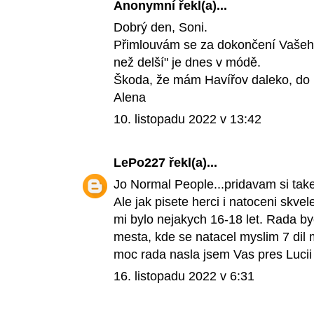
Anonymní řekl(a)...
Dobrý den, Soni.
Přimlouvám se za dokončení Vašeho 
než delší" je dnes v módě.
Škoda, že mám Havířov daleko, do p
Alena
10. listopadu 2022 v 13:42
LePo227
řekl(a)...
Jo Normal People...pridavam si take 
Ale jak pisete herci i natoceni skvele
mi bylo nejakych 16-18 let. Rada by
mesta, kde se natacel myslim 7 dil 
moc rada nasla jsem Vas pres Luci
16. listopadu 2022 v 6:31