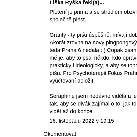
Liška Ryška
řekl(a)...
Pletení je prima a se štrúdlem obzvl
společně plést.
Granty - ty píšu úspěšně, mívají d
Akorát zrovna na nový pingpongový s
teda Praha 6 nedala : ) Copak psaní
mě je, aby to psal někdo, kdo opravd
prakticky i ideologicky, a aby se to
píšu. Pro Psychoterapii Fokus Praha
vyúčtování doložit.
Seraphine jsem nedávno viděla a je 
tak, aby se divák zajímal o to, jak 
vidět až do konce.
16. listopadu 2022 v 19:15
Okomentovat