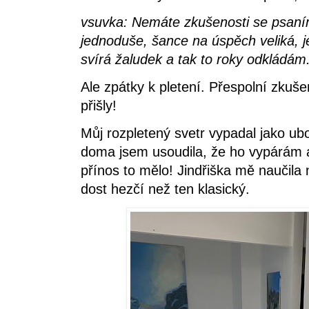
vsuvka: Nemáte zkušenosti se psaní
jednoduše, šance na úspěch veliká, 
svírá žaludek a tak to roky odkládám
Ale zpátky k pletení. Přespolní zkuše
přišly!
Můj rozpletený svetr vypadal jako ub
doma jsem usoudila, že ho vypárám a
přínos to mělo! Jindřiška mě naučil
dost hezčí než ten klasický.