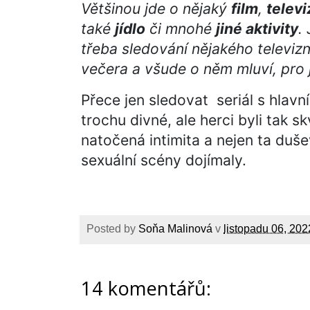
Většinou jde o nějaký
film
,
televi
také
jídlo
či mnohé
jiné aktivity
.
třeba sledování nějakého televizn
večera a všude o něm mluví, pro j
Přece jen sledovat seriál s hlavn
trochu divné, ale herci byli tak s
natočená intimita a nejen ta duš
sexuální scény dojímaly.
Posted by
Soňa Malinová
v
listopadu 06, 202
14 komentářů: