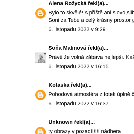
Alena Rožycká
řekl(a)...
Bylo to skvělé! A příště ani slovo,slib
Soni za Tebe a celý krásný prostor 
6. listopadu 2022 v 9:29
Soňa Malinová
řekl(a)...
Právě že volná zábava nejlepší. Kaž
6. listopadu 2022 v 16:15
Kotaska
řekl(a)...
Pohodová atmosféra z fotek úplně č
6. listopadu 2022 v 16:37
Unknown
řekl(a)...
ty obrazy v pozadí!!!!! nádhera