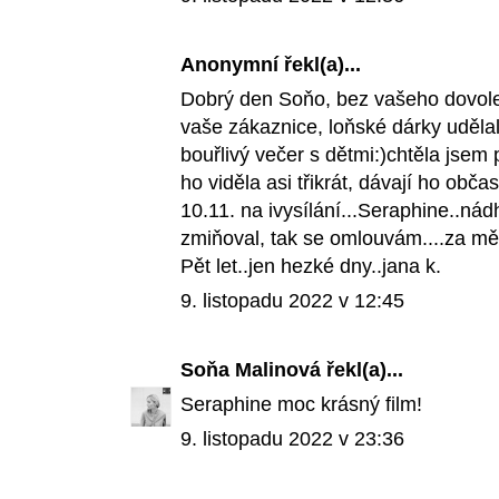
Anonymní řekl(a)...
Dobrý den Soňo, bez vašeho dovole
vaše zákaznice, loňské dárky udělal
bouřlivý večer s dětmi:)chtěla jsem př
ho viděla asi třikrát, dávají ho obča
10.11. na ivysílání...Seraphine..nádh
zmiňoval, tak se omlouvám....za mě
Pět let..jen hezké dny..jana k.
9. listopadu 2022 v 12:45
Soňa Malinová
řekl(a)...
Seraphine moc krásný film!
9. listopadu 2022 v 23:36