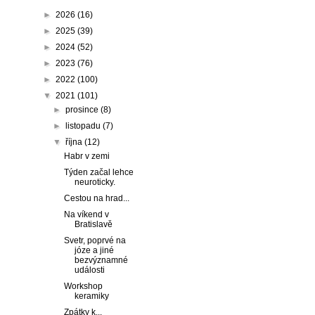
►
2026
(16)
►
2025
(39)
►
2024
(52)
►
2023
(76)
►
2022
(100)
▼
2021
(101)
►
prosince
(8)
►
listopadu
(7)
▼
října
(12)
Habr v zemi
Týden začal lehce
neuroticky.
Cestou na hrad...
Na víkend v
Bratislavě
Svetr, poprvé na
józe a jiné
bezvýznamné
události
Workshop
keramiky
Zpátky k...