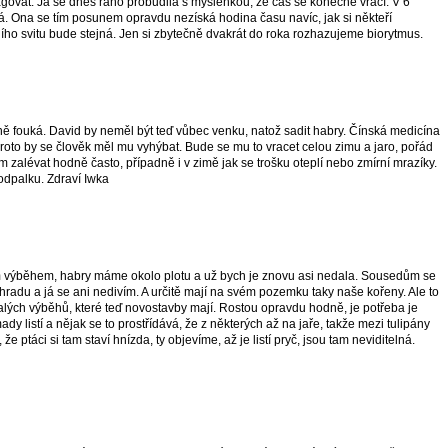
ovat. Já se dnes ráno probudila s myšlenkou, že čas se konečně vrací. V 6
á. Ona se tím posunem opravdu nezíská hodina času navíc, jak si někteří
ího svitu bude stejná. Jen si zbytečně dvakrát do roka rozhazujeme biorytmus.
ě fouká. David by neměl být teď vůbec venku, natož sadit habry. Čínská medicína
a proto by se člověk měl mu vyhýbat. Bude se mu to vracet celou zimu a jaro, pořád
zalévat hodně často, případně i v zimě jak se trošku oteplí nebo zmírní mrazíky.
odpalku. Zdraví Iwka
výběhem, habry máme okolo plotu a už bych je znovu asi nedala. Sousedům se
zahradu a já se ani nedivím. A určitě mají na svém pozemku taky naše kořeny. Ale to
alých výběhů, které teď novostavby mají. Rostou opravdu hodně, je potřeba je
ady listí a nějak se to prostřídává, že z některých až na jaře, takže mezi tulipány
, že ptáci si tam staví hnízda, ty objevíme, až je listí pryč, jsou tam neviditelná.