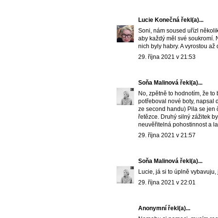
Lucie Konečná
řekl(a)...
Soni, nám soused uřízl několik 
aby každý měl své soukromí. N
nich byly habry. A vyrostou až
29. října 2021 v 21:53
Soňa Malinová
řekl(a)...
No, zpětně to hodnotím, že to 
potřeboval nové boty, napsal d
ze second handu) Pila se jen č
řetězce. Druhý silný zážitek 
neuvěřitelná pohostinnost a l
29. října 2021 v 21:57
Soňa Malinová
řekl(a)...
Lucie, já si to úplně vybavuju,
29. října 2021 v 22:01
Anonymní řekl(a)...