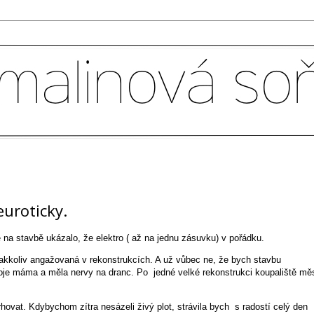
euroticky.
na stavbě ukázalo, že elektro ( až na jednu zásuvku) v pořádku.
akkoliv angažovaná v rekonstrukcích. A už vůbec ne, že bych stavbu
oje máma a měla nervy na dranc. Po jedné velké rekonstrukci koupaliště mě
ovat. Kdybychom zítra nesázeli živý plot, strávila bych s radostí celý den