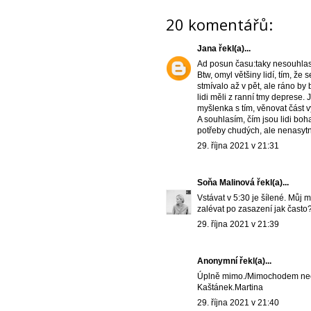
20 komentářů:
Jana
řekl(a)...
Ad posun času:taky nesouhlasí
Btw, omyl většiny lidí, tím, ž
stmívalo až v pět, ale ráno by 
lidi měli z ranní tmy deprese
myšlenka s tím, věnovat část v
A souhlasím, čím jsou lidi boha
potřeby chudých, ale nenasytn
29. října 2021 v 21:31
Soňa Malinová
řekl(a)...
Vstávat v 5:30 je šílené. Můj 
zalévat po zasazení jak často
29. října 2021 v 21:39
Anonymní řekl(a)...
Úplně mimo./Mimochodem nechc
Kaštánek.Martina
29. října 2021 v 21:40