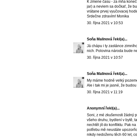
K zmene času - za mňa konečne
jar) a neviem sa dočkať, že bu
vrátane prvej vyučovacej hodin
Srdečne zdravím! Monika
30. října 2021 v 10:53
Soňa Malinová
řekl(a)...
Já chápu i ty zastánce zimníh
nich. Polovina národa bude ne
30. října 2021 v 10:57
Soňa Malinová
řekl(a)...
My máme hodně velký pozemek,
Ale i tak mi je jasné, že budou 
30. října 2021 v 11:19
Anonymní řekl(a)...
Soni, z mé zkušenosti žádný p
všeho druhu, bydlení v bytě, 
nechtěl jít do konfliktu. Pak 
potřebu mě neustále upozorňova
nikdy nedoženu těch 60 let, co 