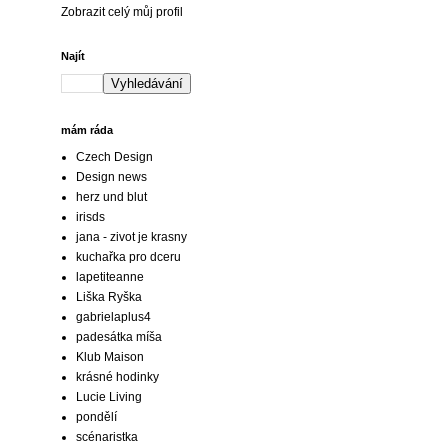
Zobrazit celý můj profil
Najít
mám ráda
Czech Design
Design news
herz und blut
irisds
jana - zivot je krasny
kuchařka pro dceru
lapetiteanne
Liška Ryška
gabrielaplus4
padesátka míša
Klub Maison
krásné hodinky
Lucie Living
pondělí
scénaristka