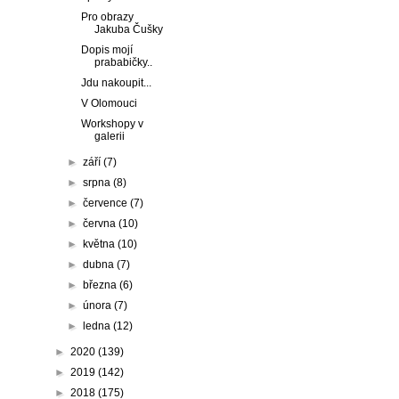
Pro obrazy
Jakuba Čušky
Dopis mojí
prababičky..
Jdu nakoupit...
V Olomouci
Workshopy v
galerii
►
září
(7)
►
srpna
(8)
►
července
(7)
►
června
(10)
►
května
(10)
►
dubna
(7)
►
března
(6)
►
února
(7)
►
ledna
(12)
►
2020
(139)
►
2019
(142)
►
2018
(175)