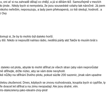
ju, oni ať si na zahradě dělají co chtějí, a já si dělám též. Samozřejmě v mezích
to jinde.. Nikdy bych si nemyslela, že jsou sousedské vztahy tak náročné. Já jsem
 nikoho neřeším, neposuzuju, a tady jsem překvapená, co lidi sledují, hodnotí.. a
 z Ovy
domuji si, že by to mohlo být daleko horší.
u tiší. Nikdo si nepouští nahlas rádio, nedělá párty atd.Takže to musím brát s
ak daleko od plotu, abyste to mohli stříhat ze všech stran (aby vám neprorůstal
ě stříhejte, držte nízko, aby se vám dole nevyholil.
cké nůžky na stříhání živého plotu, pokud sázíte 200 sazenic, jinak vám upadne
iletou zkušenost. Dnes, kdybych se znovu rozhodovala, koupila bych si cypřiše, ty
 dvacet let stříhat a na zimu neopadají. Ale jsou drahé, vím.
is-stalezeleny-jako-idealni-zivy-plot/