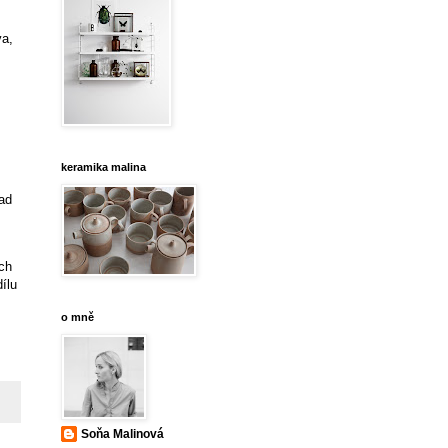
va,
keramika malina
pad
ch
ílu
o mně
Soňa Malinová