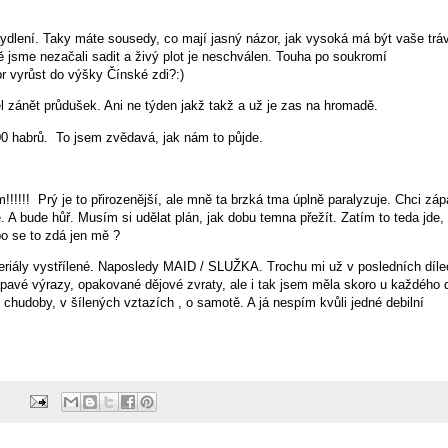
h bydlení. Taky máte sousedy, co mají jasný názor, jak vysoká má být vaše trá
ě jsme nezačali sadit a živý plot je neschválen. Touha po soukromí
 vyrůst do výšky Čínské zdi?:)
l zánět průdušek. Ani ne týden jakž takž a už je zas na hromadě.
0 habrů. To jsem zvědavá, jak nám to půjde.
!!!! Prý je to přirozenější, ale mně ta brzká tma úplně paralyzuje. Chci zá
. A bude hůř. Musím si udělat plán, jak dobu temna přežít. Zatím to teda jde,
bo se to zdá jen mě ?
riály vystřílené. Naposledy MAID / SLUŽKA. Trochu mi už v posledních díle
ápavé výrazy, opakované dějové zvraty, ale i tak jsem měla skoro u každého d
ci chudoby, v šílených vztazích , o samotě. A já nespím kvůli jedné debilní