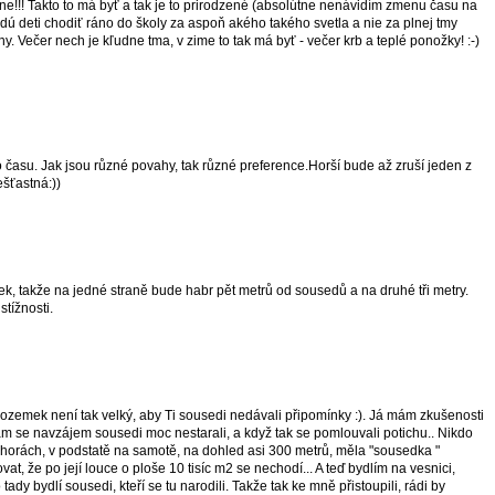
!!! Takto to má byť a tak je to prirodzené (absolútne nenávidím zmenu času na
dú deti chodiť ráno do školy za aspoň akého takého svetla a nie za plnej tmy
y. Večer nech je kľudne tma, v zime to tak má byť - večer krb a teplé ponožky! :-)
o času. Jak jsou různé povahy, tak různé preference.Horší bude až zruší jeden z
šťastná:))
 takže na jedné straně bude habr pět metrů od sousedů a na druhé tři metry.
stížnosti.
ozemek není tak velký, aby Ti sousedi nedávali připomínky :). Já mám zkušenosti
tam se navzájem sousedi moc nestarali, a když tak se pomlouvali potichu.. Nikdo
na horách, v podstatě na samotě, na dohled asi 300 metrů, měla "sousedka "
t, že po její louce o ploše 10 tisíc m2 se nechodí... A teď bydlím na vesnici,
tady bydlí sousedi, kteří se tu narodili. Takže tak ke mně přistoupili, rádi by