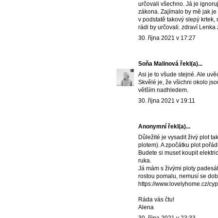
určovali všechno. Já je ignoru
zákona. Zajímalo by mě jak je 
v podstatě takový slepý krtek,
rádi by určovali. zdraví Lenka
30. října 2021 v 17:27
Soňa Malinová
řekl(a)...
Asi je to všude stejné. Ale uvě
Skvělé je, že všichni okolo jso
větším nadhledem.
30. října 2021 v 19:11
Anonymní řekl(a)...
Důležité je vysadit živý plot t
plotem). A zpočátku plot pořádn
Budete si muset koupit elektri
ruka.
Já mám s živými ploty padesát
rostou pomalu, nemusí se dobře
https://www.lovelyhome.cz/cypr
Ráda vás čtu!
Alena
30. října 2021 v 23:33