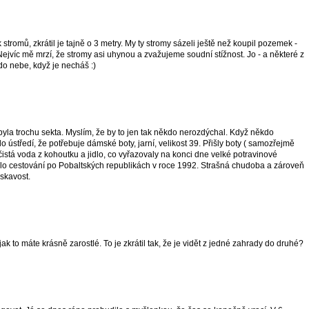
stromů, zkrátil je tajně o 3 metry. My ty stromy sázeli ještě než koupil pozemek -
ejvíc mě mrzí, že stromy asi uhynou a zvažujeme soudní stížnost. Jo - a některé z
 do nebe, když je necháš :)
byla trochu sekta. Myslím, že by to jen tak někdo nerozdýchal. Když někdo
o ústředí, že potřebuje dámské boty, jarní, velikost 39. Přišly boty ( samozřejmě
istá voda z kohoutku a jidlo, co vyřazovaly na konci dne velké potravinové
bylo cestování po Pobaltských republikách v roce 1992. Strašná chudoba a zároveň
askavost.
 jak to máte krásně zarostlé. To je zkrátil tak, že je vidět z jedné zahrady do druhé?