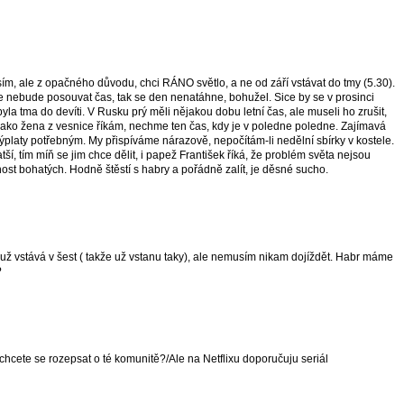
m, ale z opačného důvodu, chci RÁNO světlo, a ne od září vstávat do tmy (5.30).
e se nebude posouvat čas, tak se den nenatáhne, bohužel. Sice by se v prosinci
byla tma do devíti. V Rusku prý měli nějakou dobu letní čas, ale museli ho zrušit,
. Jako žena z vesnice říkám, nechme ten čas, kdy je v poledne poledne. Zajímavá
ýplaty potřebným. My přispíváme nárazově, nepočítám-li nedělní sbírky v kostele.
tší, tím míň se jim chce dělit, i papež František říká, že problém světa nejsou
ost bohatých. Hodně štěstí s habry a pořádně zalít, je děsné sucho.
muž vstává v šest ( takže už vstanu taky), ale nemusím nikam dojíždět. Habr máme
?
ete se rozepsat o té komunitě?/Ale na Netflixu doporučuju seriál