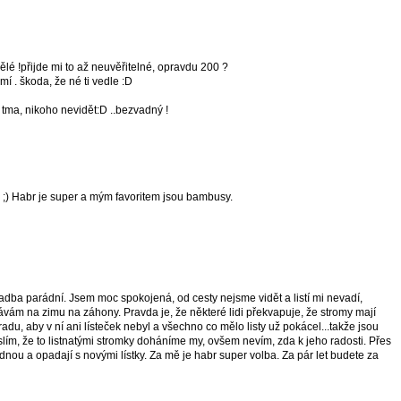
vělé !přijde mi to až neuvěřitelné, opravdu 200 ?
í . škoda, že né ti vedle :D
 tma, nikoho nevidět:D ..bezvadný !
 ;) Habr je super a mým favoritem jsou bambusy.
radba parádní. Jsem moc spokojená, od cesty nejsme vidět a listí mi nevadí,
ám na zimu na záhony. Pravda je, že některé lidi překvapuje, že stromy mají
radu, aby v ní ani lísteček nebyl a všechno co mělo listy už pokácel...takže jsou
slím, že to listnatými stromky doháníme my, ovšem nevím, zda k jeho radosti. Přes
nou a opadají s novými lístky. Za mě je habr super volba. Za pár let budete za