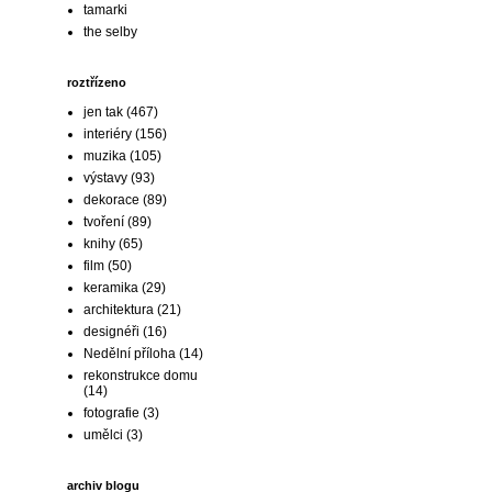
tamarki
the selby
roztřízeno
jen tak
(467)
interiéry
(156)
muzika
(105)
výstavy
(93)
dekorace
(89)
tvoření
(89)
knihy
(65)
film
(50)
keramika
(29)
architektura
(21)
designéři
(16)
Nedělní příloha
(14)
rekonstrukce domu
(14)
fotografie
(3)
umělci
(3)
archiv blogu