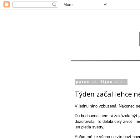
pátek 29. října 2021
Týden začal lehce n
V jednu ráno vzbuzená. Nakonec se 
Do budoucna jsem si zakázala být j
dozorovala. To dělala celý život m
jen pletla svetry.
Pořád mě ze všeho nejvíc baví navrh