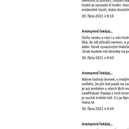
Nemohu si pomoci, musím reag
hodin je opravdu 6 hodin. Hur
evidentně myslí, doba slunečn
30. října 2021 v 8:16
Anonymní řekl(a)...
Soňo venku u nás i u vás hodn
říká, že vítr přináší nemoci, 
stále. Nově vysazeným Habrům 
Jinak budete mít stromky na p
30. října 2021 v 9:43
Anonymní řekl(a)...
Máme řadový domek, s malým 
nelíbilo, že jim listí padá na 
je asi problém u všech těch m
zastřihávat. Padají z nich hrom
je suché hnědé listí. Co je fajn
Hana M.
30. října 2021 v 9:44
Anonymní řekl(a)...