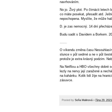
navrhováním.
No jo. Živý plot. Po čtrnácti letec
co máte posekat, přesadit atd. Ješt
nepochopena. Myslíte, že může habr
D. je zas nemocný. 14 dní přecháze
Budu sadit s Davidem a Borkem. 20
.......
O víkendu změna času Nesouhlasím!!
slunce v půl sedmé a ne v půl šesté
protože je extra krásný podzim. Ne
Na Netflixu a HBO všechny dobré se
lezly na nervy její zaražené a nech
na kahánku. Kolik lidí žije na hrani
zásuvce.
Posted by
Soňa Malinová
v
října 29, 2021