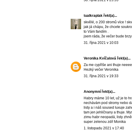
tualkraplak
řekl(a)...
skvělé, o 200 stromů více ! sk
jak já chápu, že chcete soukrom
to Vám fandím .
jsem ráda, že večer bude brzy
31. října 2021 v 10:03
Veronika Kvíčalová
řekl(a)...
Za me cypřiše ani thuje neeee
Hezký večer Veronika
31. října 2021 v 19:33
Anonymní řekl(a)...
Habry máme 10 let, už je to h
nechávám pod stromy nebo dáv
listy a i náš soused luxuje zah
tam jen jehličnany a thuje. My
zimu habr neopadá, listy zhněd
super zelenou zdí! Monika
1. listopadu 2021 v 17:40