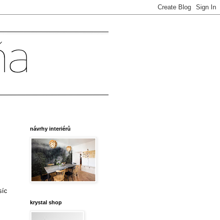
návrhy interiérů
síc
krystal shop