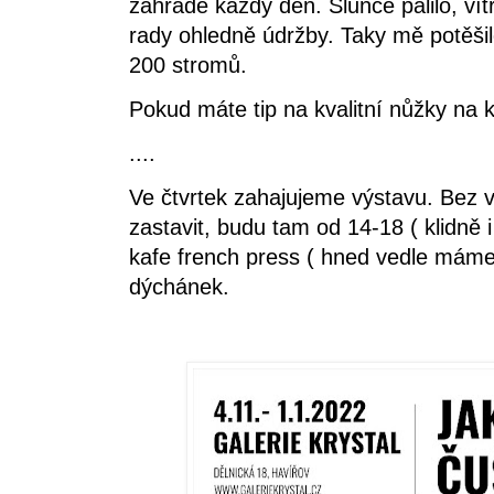
zahradě každý den. Slunce pálilo, vít
rady ohledně údržby. Taky mě potěši
200 stromů.
Pokud máte tip na kvalitní nůžky na 
....
Ve čtvrtek zahajujeme výstavu. Bez v
zastavit, budu tam od 14-18 ( klidně 
kafe french press ( hned vedle máme 
dýchánek.