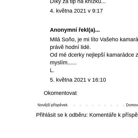
Díky za tip na knížku...
4. května 2021 v 9:17
Anonymní řekl(a)...
Milá Soňo, je mi líto Vašeho kamará
právě hodní lidé.
Od mé dcerky nejlepší kamarádce ze
myslím......
L.
5. května 2021 v 16:10
Okomentovat
Novější příspěvek
Domovs
Přihlásit se k odběru:
Komentáře k příspě