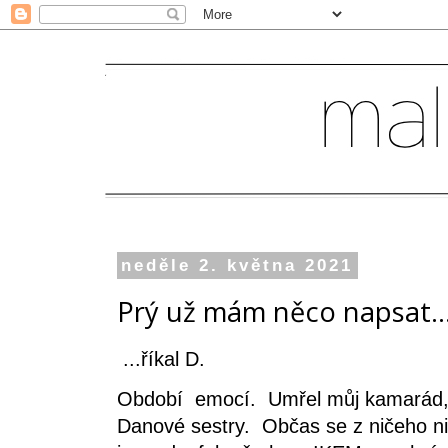
neděle 2. května 2021
Prý už mám něco napsat..
...říkal D.
Období emocí. Umřel můj kamarád, 
Danové sestry. Občas se z ničeho ni