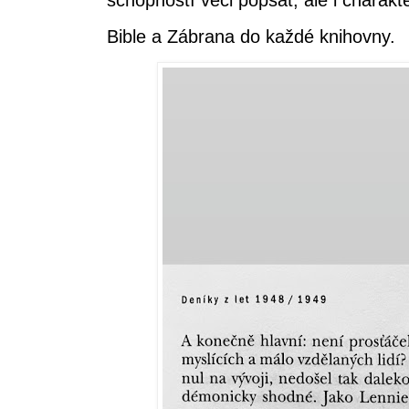
schopností věci popsat, ale i charak
Bible a Zábrana do každé knihovny.