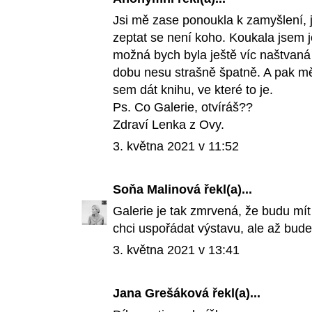
Jsi mě zase ponoukla k zamyšlení, j
zeptat se není koho. Koukala jsem j
možná bych byla ještě víc naštvaná 
dobu nesu strašně špatně. A pak mě m
sem dát knihu, ve které to je.
Ps. Co Galerie, otvíráš??
Zdraví Lenka z Ovy.
3. května 2021 v 11:52
Soňa Malinová
řekl(a)...
Galerie je tak zmrvená, že budu mít
chci uspořádat výstavu, ale až bude
3. května 2021 v 13:41
Jana Grešáková řekl(a)...