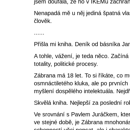
jsem doufala, že ho v IKEMu zachrán
Nenapadá mě u něj jediná špatná vla
člověk.
......
Přišla mi kniha. Deník od básníka Jan
A tohle, vážení, je teda něco. Začín
totality, politické procesy.
Zábrana má 18 let. To si říkáte, co 
osmnáctiletého kluka, ale po prvních 
myšlení dospělého intelektuála. Nejd
Skvělá kniha. Nejlepší za poslední ro
Ve srovnání s Pavlem Juráčkem, kter
ve stejné době, je Zábrana mnohoná