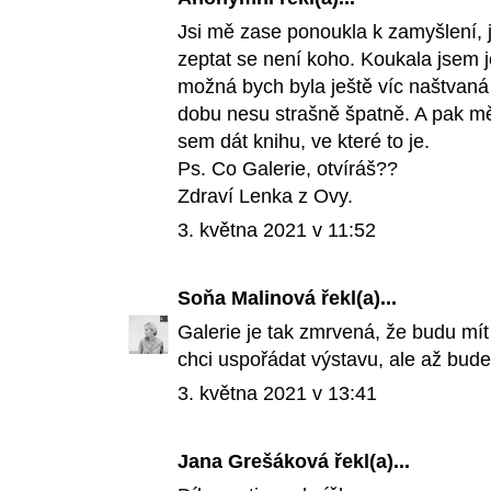
Jsi mě zase ponoukla k zamyšlení, j
zeptat se není koho. Koukala jsem j
možná bych byla ještě víc naštvaná 
dobu nesu strašně špatně. A pak mě m
sem dát knihu, ve které to je.
Ps. Co Galerie, otvíráš??
Zdraví Lenka z Ovy.
3. května 2021 v 11:52
Soňa Malinová
řekl(a)...
Galerie je tak zmrvená, že budu mít
chci uspořádat výstavu, ale až bude
3. května 2021 v 13:41
Jana Grešáková řekl(a)...