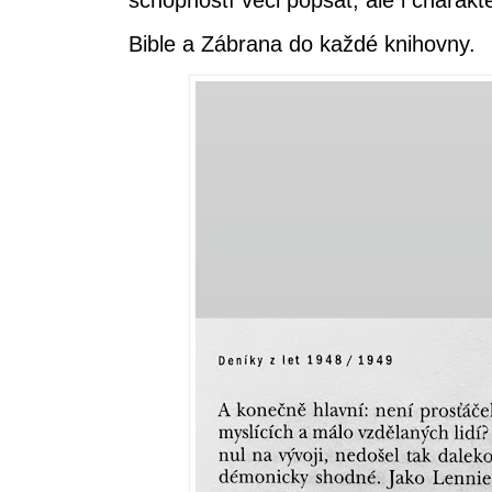
schopností věci popsat, ale i charak
Bible a Zábrana do každé knihovny.