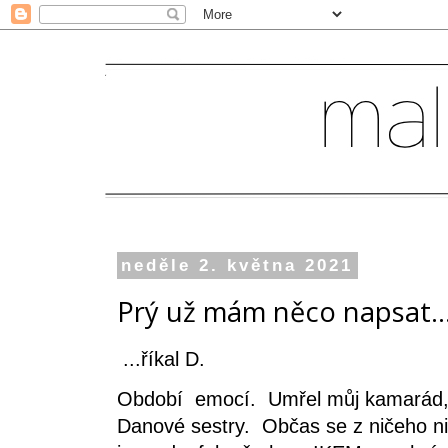
neděle 2. května 2021
Prý už mám něco napsat..
...říkal D.
Období emocí. Umřel můj kamarád, 
Danové sestry. Občas se z ničeho ni