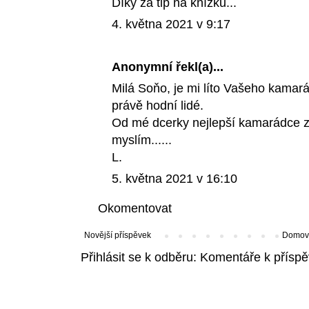
Díky za tip na knížku...
4. května 2021 v 9:17
Anonymní řekl(a)...
Milá Soňo, je mi líto Vašeho kamará
právě hodní lidé.
Od mé dcerky nejlepší kamarádce ze
myslím......
L.
5. května 2021 v 16:10
Okomentovat
Novější příspěvek
Domovs
Přihlásit se k odběru:
Komentáře k příspě