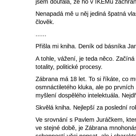
jsem doufala, že ho v IKEMu zachrán
Nenapadá mě u něj jediná špatná vla
člověk.
......
Přišla mi kniha. Deník od básníka Jan
A tohle, vážení, je teda něco. Začín
totality, politické procesy.
Zábrana má 18 let. To si říkáte, co 
osmnáctiletého kluka, ale po prvních 
myšlení dospělého intelektuála. Nejd
Skvělá kniha. Nejlepší za poslední ro
Ve srovnání s Pavlem Juráčkem, kter
ve stejné době, je Zábrana mnohoná