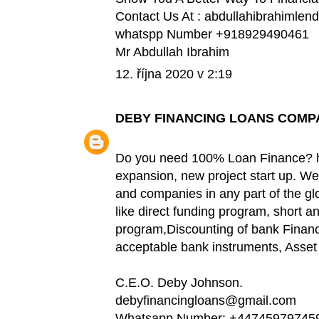
Contact Us At : abdullahibrahimle
whatspp Number +918929490461
Mr Abdullah Ibrahim
12. října 2020 v 2:19
DEBY FINANCING LOANS COMP
Do you need 100% Loan Finance? hug
expansion, new project start up. We
and companies in any part of the glo
like direct funding program, short a
program,Discounting of bank Financi
acceptable bank instruments, Asset 
C.E.O. Deby Johnson.
debyfinancingloans@gmail.com
Whatsapp Number: +44745979745