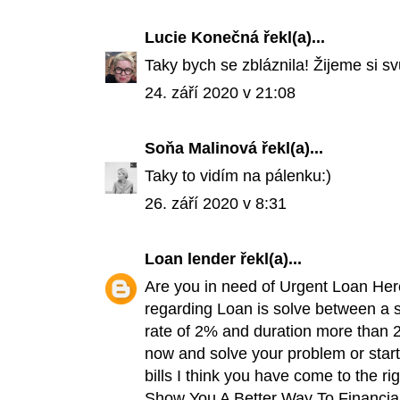
Lucie Konečná
řekl(a)...
Taky bych se zbláznila! Žijeme si sv
24. září 2020 v 21:08
Soňa Malinová
řekl(a)...
Taky to vidím na pálenku:)
26. září 2020 v 8:31
Loan lender
řekl(a)...
Are you in need of Urgent Loan Here
regarding Loan is solve between a sh
rate of 2% and duration more than 2
now and solve your problem or start
bills I think you have come to the r
Show You A Better Way To Financial