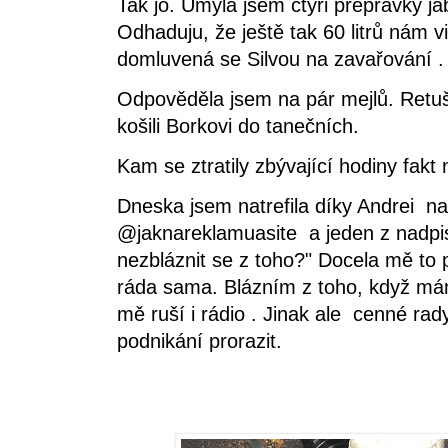
Tak jo. Umyla jsem čtyři přepravky jab
Odhaduju, že ještě tak 60 litrů nám v
domluvená se Silvou na zavařování 
Odpověděla jsem na pár mejlů. Retuš
košili Borkovi do tanečních.
Kam se ztratily zbývající hodiny fakt
Dneska jsem natrefila díky Andrei na
@jaknareklamuasite a jeden z nadpis
nezbláznit se z toho?" Docela mě to
ráda sama. Blázním z toho, když má
mě ruší i rádio . Jinak ale cenné rad
podnikání prorazit.