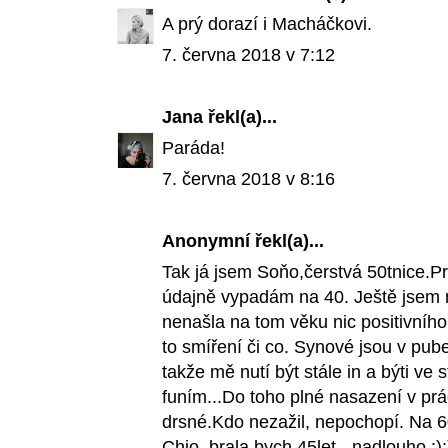
A prý dorazí i Macháčkovi.
7. června 2018 v 7:12
Jana
řekl(a)...
Paráda!
7. června 2018 v 8:16
Anonymní řekl(a)...
Tak já jsem Soňo,čerstvá 50tnice.Pr
údajně vypadám na 40. Ještě jsem n
nenašla na tom věku nic positivního.
to smíření či co. Synové jsou v pube
takže mě nutí být stále in a býti ve 
funím...Do toho plné nasazení v prác
drsné.Kdo nezažil, nepochopí. Na 6
Chjo, brala bych 45let - nadlouho :):