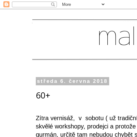
středa 6. června 2018
60+
Zítra vernisáž, v sobotu ( už tradič
skvělé workshopy, prodejci a protože
gurmán, určitě tam nebudou chybět s