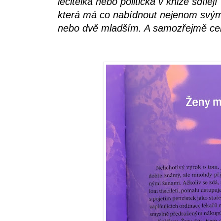
léčitelka nebo politička v knize sdílej
která má co nabídnout nejenom svým 
nebo dvě mladším. A samozřejmě celé