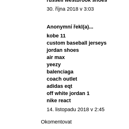
russell westbrook shoes
30. října 2018 v 3:03
Anonymní řekl(a)...
kobe 11
custom baseball jerseys
jordan shoes
air max
yeezy
balenciaga
coach outlet
adidas eqt
off white jordan 1
nike react
14. listopadu 2018 v 2:45
Okomentovat