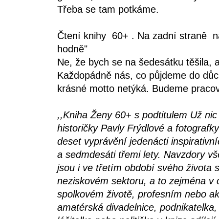
Třeba se tam potkáme.
Čtení knihy 60+ . Na zadní straně 
hodně"
Ne, že bych se na šedesátku těšila, 
Každopádně nás, co půjdeme do důc
krásné motto netýká. Budeme pracov
,,Kniha Ženy 60+ s podtitulem Už ni
historičky Pavly Frýdlové a fotografk
deset vyprávění jedenácti inspirativ
a sedmdesáti třemi lety. Navzdory 
jsou i ve třetím období svého života s
neziskovém sektoru, a to zejména v 
spolkovém životě, profesním nebo a
amatérská divadelnice, podnikatelka, 