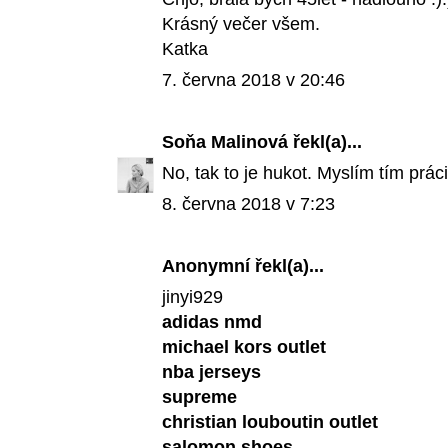
Krásný večer všem.
Katka
7. června 2018 v 20:46
Soňa Malinová
řekl(a)...
No, tak to je hukot. Myslím tím prá
8. června 2018 v 7:23
Anonymní řekl(a)...
jinyi929
adidas nmd
michael kors outlet
nba jerseys
supreme
christian louboutin outlet
salomon shoes