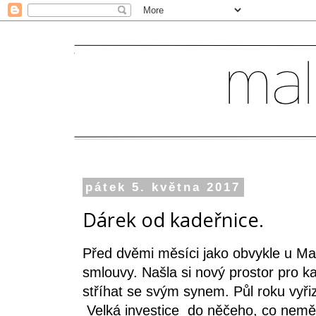
pátek 5. května 2017
Dárek od kadeřnice.
Před dvěmi měsíci jako obvykle u M
smlouvy. Našla si nový prostor pro k
stříhat se svým synem. Půl roku vyři
Velká investice do něčeho, co nemě