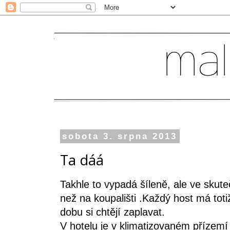
sobota 3. srpna 2013
Ta dáá
Takhle to vypadá šíleně, ale ve skut
než na koupališti .Každý host má toti
dobu si chtějí zaplavat.
V hotelu je v klimatizovaném přízemí