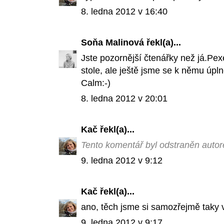
8. ledna 2012 v 16:40
Soňa Malinová
řekl(a)...
Jste pozornější čtenářky než já.Pe
stole, ale ještě jsme se k němu úp
Calm:-)
8. ledna 2012 v 20:01
Kač
řekl(a)...
Tento komentář byl odstraněn auto
9. ledna 2012 v 9:12
Kač
řekl(a)...
ano, těch jsme si samozřejmě taky v
9. ledna 2012 v 9:17