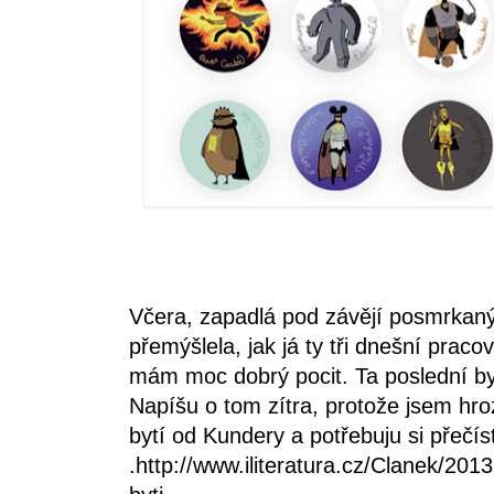
Včera, zapadlá pod závějí posmrkan
přemýšlela, jak já ty tři dnešní praco
mám moc dobrý pocit. Ta poslední byl
Napíšu o tom zítra, protože jsem hro
bytí od Kundery a potřebuju si přečí
.
http://www.iliteratura.cz/Clanek/201