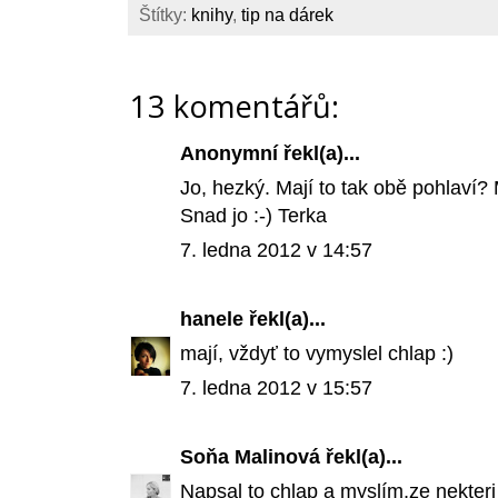
Štítky:
knihy
,
tip na dárek
13 komentářů:
Anonymní řekl(a)...
Jo, hezký. Mají to tak obě pohlaví? 
Snad jo :-) Terka
7. ledna 2012 v 14:57
hanele
řekl(a)...
mají, vždyť to vymyslel chlap :)
7. ledna 2012 v 15:57
Soňa Malinová
řekl(a)...
Napsal to chlap a myslím,ze nekteri 