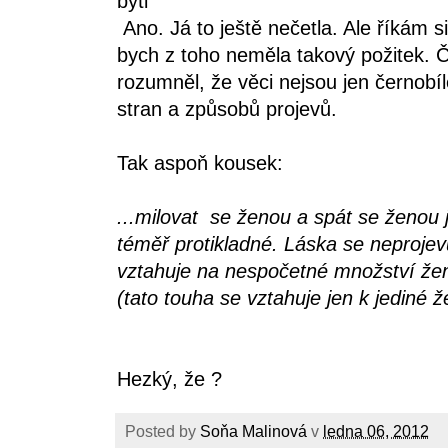
byti
Ano. Já to ještě nečetla. Ale říkám si,
bych z toho neměla takový požitek. Č
rozumněl, že věci nejsou jen černob
stran a způsobů projevů.
Tak aspoň kousek:
...milovat se ženou a spát se ženou 
téměř protikladné. Láska se neprojev
vztahuje na nespočetné množství že
(tato touha se vztahuje jen k jediné že
Hezký, že ?
Posted by
Soňa Malinová
v
ledna 06, 2012