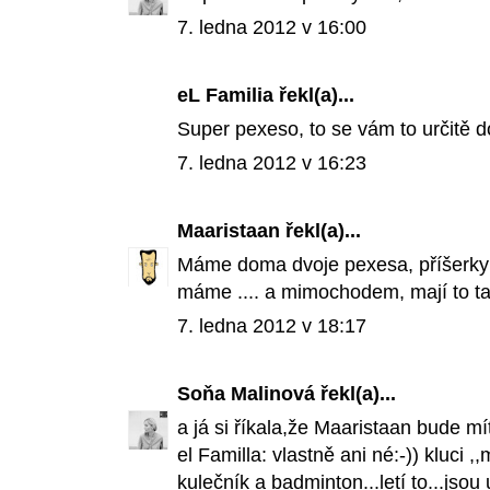
7. ledna 2012 v 16:00
eL Familia
řekl(a)...
Super pexeso, to se vám to určitě d
7. ledna 2012 v 16:23
Maaristaan
řekl(a)...
Máme doma dvoje pexesa, příšerky a
máme .... a mimochodem, mají to tak 
7. ledna 2012 v 18:17
Soňa Malinová
řekl(a)...
a já si říkala,že Maaristaan bude m
el Familla: vlastně ani né:-)) kluci ,
kulečník a badminton...letí to...jsou 