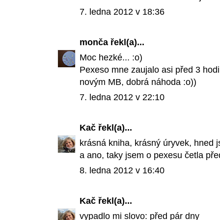
7. ledna 2012 v 18:36
monča
řekl(a)...
Moc hezké... :o)
Pexeso mne zaujalo asi před 3 hodi
novým MB, dobrá náhoda :o))
7. ledna 2012 v 22:10
Kač
řekl(a)...
krásná kniha, krásný úryvek, hned j
a ano, taky jsem o pexesu četla pře
8. ledna 2012 v 16:40
Kač
řekl(a)...
vypadlo mi slovo: před pár dny