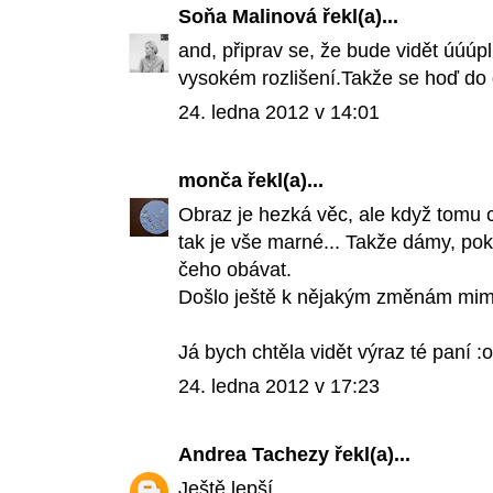
Soňa Malinová
řekl(a)...
and, připrav se, že bude vidět úúúp
vysokém rozlišení.Takže se hoď do g
24. ledna 2012 v 14:01
monča
řekl(a)...
Obraz je hezká věc, ale když tomu 
tak je vše marné... Takže dámy, po
čeho obávat.
Došlo ještě k nějakým změnám mimo
Já bych chtěla vidět výraz té paní :o
24. ledna 2012 v 17:23
Andrea Tachezy
řekl(a)...
Ještě lepší...