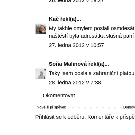
26. ledna 2012 v 19:27
Kač
řekl(a)...
My takhle omylem poslali osmdesát t
naštěstí byla adresátka slušná paní 
27. ledna 2012 v 10:57
Soňa Malinová
řekl(a)...
Taky jsem poslala zahraniční platbu
28. ledna 2012 v 7:38
Okomentovat
Novější příspěvek
Domovs
Přihlásit se k odběru:
Komentáře k příspě