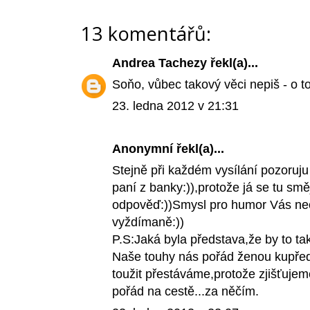
13 komentářů:
Andrea Tachezy
řekl(a)...
Soňo, vůbec takový věci nepiš - o 
23. ledna 2012 v 21:31
Anonymní řekl(a)...
Stejně při každém vysílání pozoruju 
paní z banky:)),protože já se tu směj
odpověď:))Smysl pro humor Vás neopo
vyždímaně:))
P.S:Jaká byla představa,že by to ta
Naše touhy nás pořád ženou kupřed
toužit přestáváme,protože zjišťujeme,
pořád na cestě...za něčím.