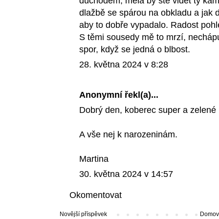
důchodem, měla by ste vidět ty kam
dlažbě se spárou na obkladu a jak d
aby to dobře vypadalo. Radost pohl
S těmi sousedy mě to mrzí, necháp
spor, když se jedná o blbost.
28. května 2024 v 8:28
Anonymní řekl(a)...
Dobrý den, koberec super a zelené kř
A vše nej k narozeninám.
Martina
30. května 2024 v 14:57
Okomentovat
Novější příspěvek
Domovs