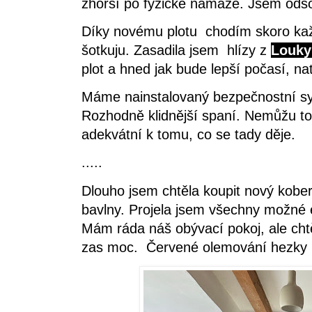
zhorší po fyzické námaze. Jsem odso
Díky novému plotu chodím skoro ka
šotkuju. Zasadila jsem hlízy z
Louky
plot a hned jak bude lepší počasí, na
Máme nainstalovaný bezpečnostní s
Rozhodně klidnější spaní. Nemůžu to 
adekvátní k tomu, co se tady děje.
.....
Dlouho jsem chtěla koupit nový kobe
bavlny. Projela jsem všechny možné 
Mám ráda náš obývací pokoj, ale cht
zas moc. Červené olemování hezky n