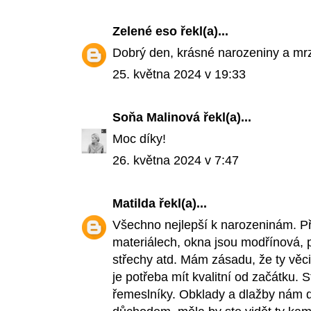
Zelené eso
řekl(a)...
Dobrý den, krásné narozeniny a mr
25. května 2024 v 19:33
Soňa Malinová
řekl(a)...
Moc díky!
26. května 2024 v 7:47
Matilda
řekl(a)...
Všechno nejlepší k narozeninám. Při
materiálech, okna jsou modřínová, 
střechy atd. Mám zásadu, že ty věc
je potřeba mít kvalitní od začátku. 
řemeslníky. Obklady a dlažby nám d