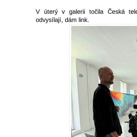
V úterý v galerii točila Česká te
odvysílají, dám link.