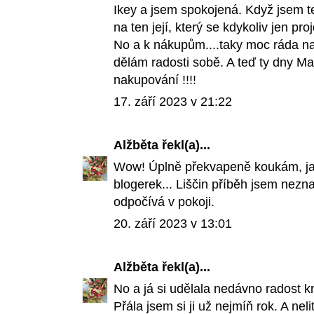
Ikey a jsem spokojená. Když jsem t
na ten její, který se kdykoliv jen pro
No a k nákupům....taky moc ráda na
dělám radosti sobě. A teď ty dny Ma
nakupování !!!!
17. září 2023 v 21:22
Alžběta
řekl(a)...
Wow! Úplně překvapeně koukám, jak
blogerek... Liščin příběh jsem nezna
odpočívá v pokoji.
20. září 2023 v 13:01
Alžběta
řekl(a)...
No a já si udělala nedávno radost k
Přála jsem si ji už nejmíň rok. A neli