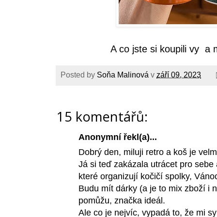
A co jste si koupili vy a
Posted by
Soňa Malinová
v
září 09, 2023
15 komentářů:
Anonymní řekl(a)...
Dobrý den, miluji retro a koš je vel
Já si teď zakázala utrácet pro seb
které organizují kočičí spolky, Ván
Budu mít dárky (a je to mix zboží i 
pomůžu, značka ideál.
Ale co je nejvíc, vypadá to, že mi sy