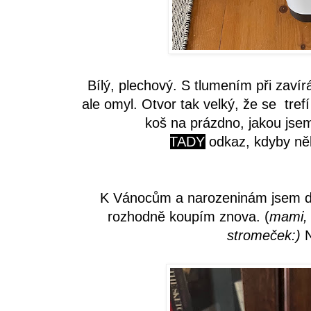
Bílý, plechový. S tlumením při zavír
ale omyl. Otvor tak velký, že se tref
koš na prázdno, jakou jse
TADY
odkaz, kdyby něk
K Vánocům a narozeninám jsem dos
rozhodně koupím znova. (
mami, 
stromeček:)
N