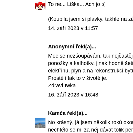
To ne... Liška... Ach jo :(
(Koupila jsem si plavky, takhle na zá
14. září 2023 v 11:57
Anonymní řekl(a)...
Moc se nezšoupávám, tak nejčastěji s
ponožky a kalhotky, jinak hodně šet
elektřinu, plyn a na rekonstrukci by
Prostě i tak to v životě je.
Zdraví Iwka
16. září 2023 v 16:48
Kamča
řekl(a)...
No krásný, já jsem několik roků oko
nechtělo se mi za něj dávat tolik pen