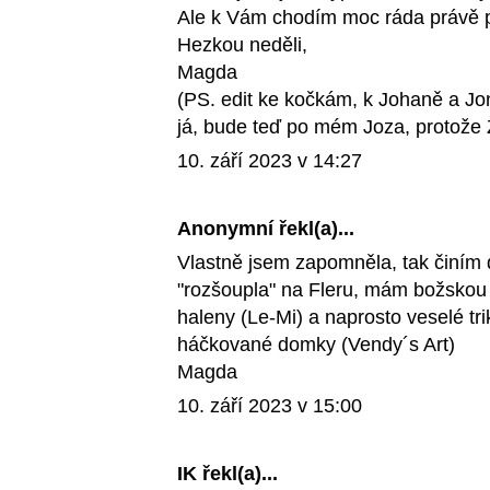
Ale k Vám chodím moc ráda právě pro
Hezkou neděli,
Magda
(PS. edit ke kočkám, k Johaně a Jon
já, bude teď po mém Joza, protože Ž
10. září 2023 v 14:27
Anonymní řekl(a)...
Vlastně jsem zapomněla, tak činím 
"rozšoupla" na Fleru, mám božskou 
haleny (Le-Mi) a naprosto veselé tri
háčkované domky (Vendy´s Art)
Magda
10. září 2023 v 15:00
IK
řekl(a)...