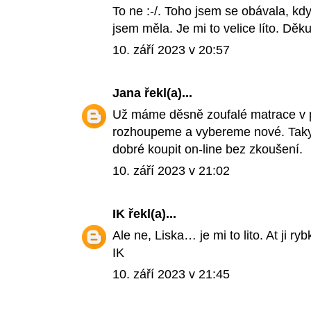
To ne :-/. Toho jsem se obávala, kd
jsem měla. Je mi to velice líto. Děku
10. září 2023 v 20:57
Jana
řekl(a)...
Už máme děsně zoufalé matrace v pos
rozhoupeme a vybereme nové. Taky 
dobré koupit on-line bez zkoušení.
10. září 2023 v 21:02
IK
řekl(a)...
Ale ne, Liska… je mi to lito. At ji ry
IK
10. září 2023 v 21:45