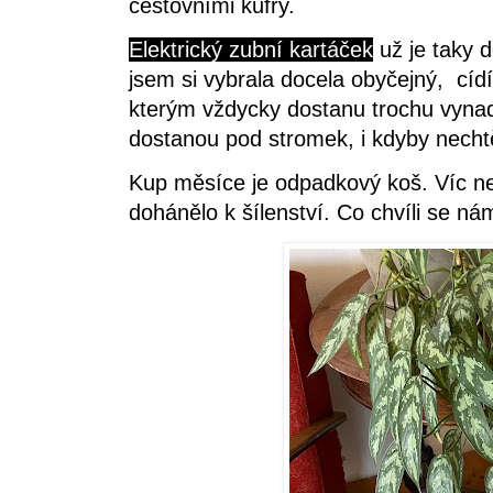
cestovními kufry.
Elektrický zubní kartáček
už je taky 
jsem si vybrala docela obyčejný, cídí
kterým vždycky dostanu trochu vyna
dostanou pod stromek, i kdyby nechtě
Kup měsíce je odpadkový koš. Víc než
dohánělo k šílenství. Co chvíli se ná