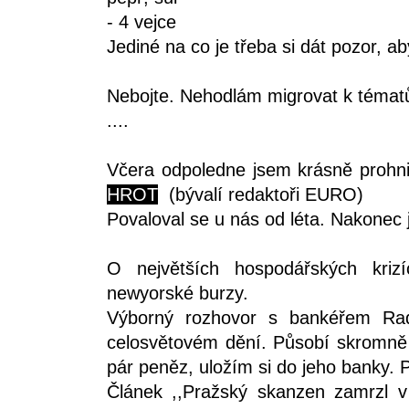
- 4 vejce
Jediné na co je třeba si dát pozor, ab
Nebojte. Nehodlám migrovat k tématů
....
Včera odpoledne jsem krásně prohn
HROT
(bývalí redaktoři EURO)
Povaloval se u nás od léta. Nakonec
O největších hospodářských kriz
newyorské burzy.
Výborný rozhovor s bankéřem Ra
celosvětovém dění. Působí skromně
pár peněz, uložím si do jeho banky.
Článek ,,Pražský skanzen zamrzl 