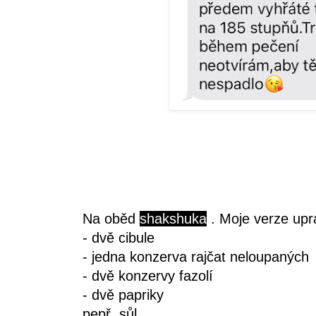
Na oběd
shakshuka
. Moje verze upr
- dvě cibule
- jedna konzerva rajčat neloupaných
- dvě konzervy fazolí
- dvě papriky
pepř, sůl