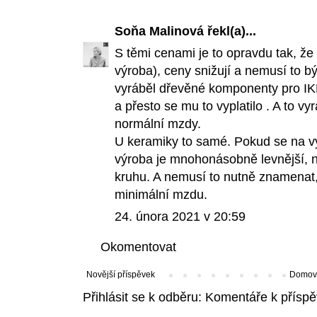
Soňa Malinová
řekl(a)...
S těmi cenami je to opravdu tak, že
výroba), ceny snižují a nemusí to 
vyráběl dřevěné komponenty pro IK
a přesto se mu to vyplatilo . A to v
normální mzdy.
U keramiky to samé. Pokud se na výr
výroba je mnohonásobně levnější, 
kruhu. A nemusí to nutně znamenat,
minimální mzdu.
24. února 2021 v 20:59
Okomentovat
Novější příspěvek
Domovs
Přihlásit se k odběru:
Komentáře k příspě