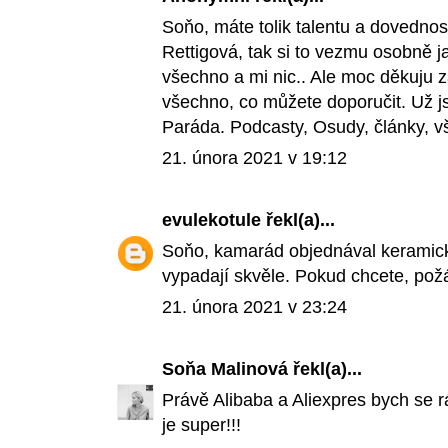
Soňo, máte tolik talentu a dovednost
Rettigová, tak si to vezmu osobně 
všechno a mi nic.. Ale moc děkuju z
všechno, co můžete doporučit. Už j
Paráda. Podcasty, Osudy, články, v
21. února 2021 v 19:12
evulekotule
řekl(a)...
Soňo, kamarád objednával keramick
vypadají skvěle. Pokud chcete, pož
21. února 2021 v 23:24
Soňa Malinová
řekl(a)...
Právě Alibaba a Aliexpres bych se r
je super!!!