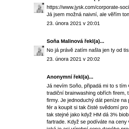
https://www.jysk.com/corporate-socia
Já jsem možná naivní, ale věřím to
23. února 2021 v 20:01
Soňa Malinová
řekl(a)...
No já právě zatím našla jen ty od ti
23. února 2021 v 20:02
Anonymní řekl(a)...
Já nevím Soňo, připadá mi to s tím 
tradiční brainwashing obřích firem,
firmy. Je jednoduchý dát peníze na 
fér a koupit si tak čisté svědomí pr
tak stejné jako když HM dá 3% bioba
fartrade. Když se podíváte na ceny 
jaká je asi výrobní cena daného pro