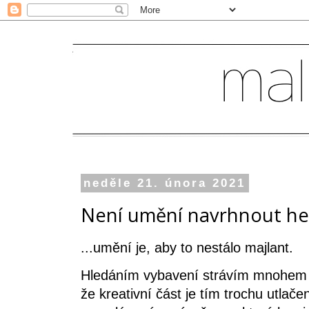
neděle 21. února 2021
Není umění navrhnout hezk
...umění je, aby to nestálo majlant.
Hledáním vybavení strávím mnohem v
že kreativní část je tím trochu utlač