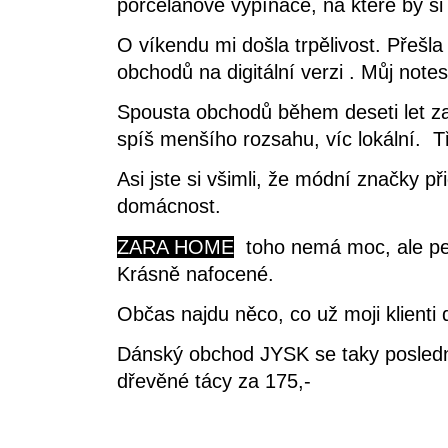
porcelánové vypínače, na které by si
O víkendu mi došla trpělivost. Přešl
obchodů na digitální verzi . Můj note
Spousta obchodů během deseti let zan
spíš menšího rozsahu, víc lokální. Tř
Asi jste si všimli, že módní značky p
domácnost.
ZARA HOME
toho nemá moc, ale pečl
Krásně nafocené.
Občas najdu něco, co už moji klienti
Dánský obchod JYSK se taky poslední 
dřevěné tácy za 175,-