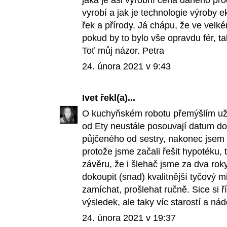
vyrobí a jak je technologie výroby 
řek a přírody. Já chápu, že ve velk
pokud by to bylo vše opravdu fér, ta
Toť můj názor. Petra
24. února 2021 v 9:43
Ivet
řekl(a)...
O kuchyňském robotu přemýšlím už
od Ety neustále posouvají datum do
půjčeného od sestry, nakonec jsem 
protože jsme začali řešit hypotéku, t
závěru, že i šlehač jsme za dva roky
dokoupit (snad) kvalitnější tyčový m
zamíchat, prošlehat ručně. Sice si 
výsledek, ale taky víc starostí a nádo
24. února 2021 v 19:37