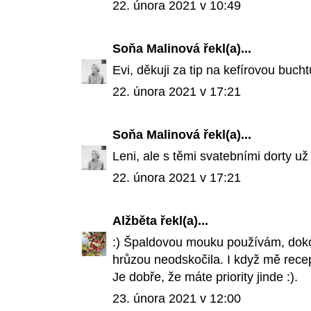
22. února 2021 v 10:49
Soňa Malinová
řekl(a)...
Evi, děkuji za tip na kefírovou bucht
22. února 2021 v 17:21
Soňa Malinová
řekl(a)...
Leni, ale s těmi svatebními dorty už 
22. února 2021 v 17:21
Alžběta
řekl(a)...
:) Špaldovou mouku používám, doko
hrůzou neodskočila. I když mě recep
Je dobře, že máte priority jinde :).
23. února 2021 v 12:00