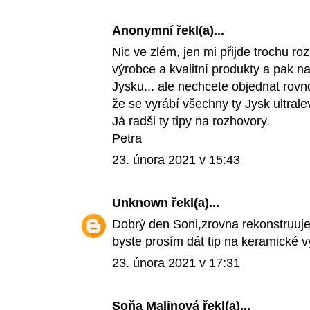
Anonymní řekl(a)...
Nic ve zlém, jen mi přijde trochu ro
výrobce a kvalitní produkty a pak n
Jysku... ale nechcete objednat rovn
že se vyrábí všechny ty Jysk ultral
Já radši ty tipy na rozhovory.
Petra
23. února 2021 v 15:43
Unknown
řekl(a)...
Dobrý den Soni,zrovna rekonstruuj
byste prosím dát tip na keramické 
23. února 2021 v 17:31
Soňa Malinová
řekl(a)...