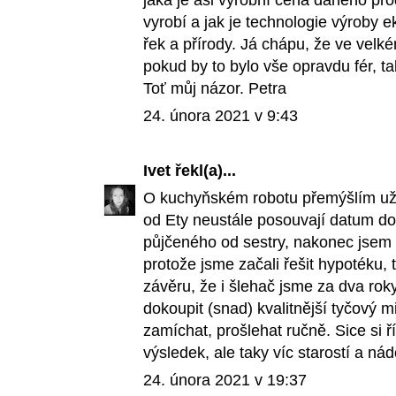
vyrobí a jak je technologie výroby 
řek a přírody. Já chápu, že ve velk
pokud by to bylo vše opravdu fér, ta
Toť můj názor. Petra
24. února 2021 v 9:43
Ivet
řekl(a)...
O kuchyňském robotu přemýšlím už
od Ety neustále posouvají datum do
půjčeného od sestry, nakonec jsem 
protože jsme začali řešit hypotéku, t
závěru, že i šlehač jsme za dva roky
dokoupit (snad) kvalitnější tyčový m
zamíchat, prošlehat ručně. Sice si 
výsledek, ale taky víc starostí a nádo
24. února 2021 v 19:37