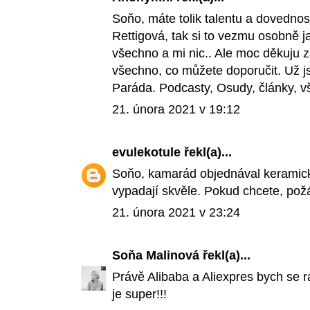
Soňo, máte tolik talentu a dovednost
Rettigová, tak si to vezmu osobně 
všechno a mi nic.. Ale moc děkuju z
všechno, co můžete doporučit. Už j
Paráda. Podcasty, Osudy, články, v
21. února 2021 v 19:12
evulekotule
řekl(a)...
Soňo, kamarád objednával keramick
vypadají skvěle. Pokud chcete, pož
21. února 2021 v 23:24
Soňa Malinová
řekl(a)...
Právě Alibaba a Aliexpres bych se r
je super!!!