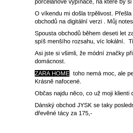
porcelánové vypínače, na které by si
O víkendu mi došla trpělivost. Přešl
obchodů na digitální verzi . Můj note
Spousta obchodů během deseti let zan
spíš menšího rozsahu, víc lokální. Tř
Asi jste si všimli, že módní značky p
domácnost.
ZARA HOME
toho nemá moc, ale pečl
Krásně nafocené.
Občas najdu něco, co už moji klienti
Dánský obchod JYSK se taky poslední 
dřevěné tácy za 175,-