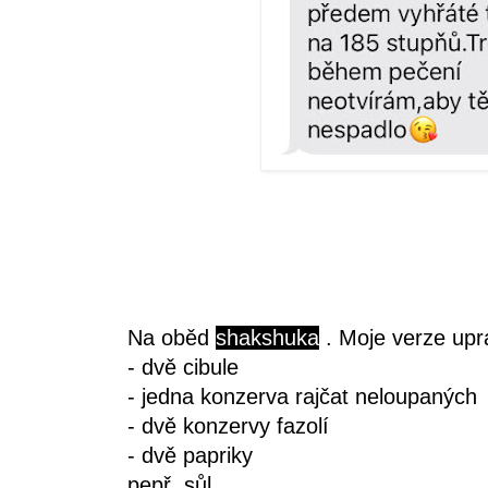
Na oběd
shakshuka
. Moje verze upr
- dvě cibule
- jedna konzerva rajčat neloupaných
- dvě konzervy fazolí
- dvě papriky
pepř, sůl