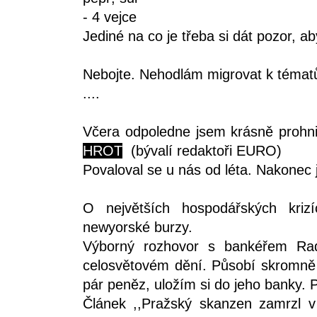
- 4 vejce
Jediné na co je třeba si dát pozor, ab
Nebojte. Nehodlám migrovat k tématů
....
Včera odpoledne jsem krásně prohn
HROT
(bývalí redaktoři EURO)
Povaloval se u nás od léta. Nakonec
O největších hospodářských kriz
newyorské burzy.
Výborný rozhovor s bankéřem Ra
celosvětovém dění. Působí skromně
pár peněz, uložím si do jeho banky.
Článek ,,Pražský skanzen zamrzl 