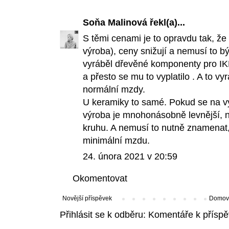
Soňa Malinová
řekl(a)...
S těmi cenami je to opravdu tak, že
výroba), ceny snižují a nemusí to 
vyráběl dřevěné komponenty pro IK
a přesto se mu to vyplatilo . A to v
normální mzdy.
U keramiky to samé. Pokud se na výr
výroba je mnohonásobně levnější, 
kruhu. A nemusí to nutně znamenat,
minimální mzdu.
24. února 2021 v 20:59
Okomentovat
Novější příspěvek
Domovs
Přihlásit se k odběru:
Komentáře k příspě