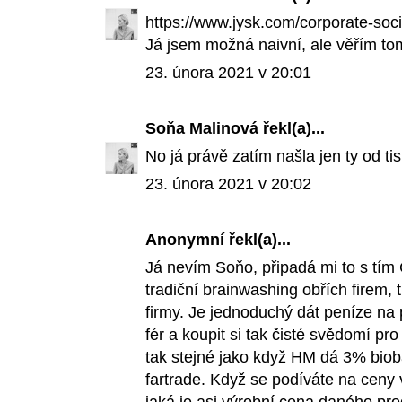
https://www.jysk.com/corporate-socia
Já jsem možná naivní, ale věřím to
23. února 2021 v 20:01
Soňa Malinová
řekl(a)...
No já právě zatím našla jen ty od ti
23. února 2021 v 20:02
Anonymní řekl(a)...
Já nevím Soňo, připadá mi to s tím 
tradiční brainwashing obřích firem,
firmy. Je jednoduchý dát peníze na 
fér a koupit si tak čisté svědomí pr
tak stejné jako když HM dá 3% bioba
fartrade. Když se podíváte na ceny 
jaká je asi výrobní cena daného pro