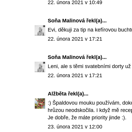
22. února 2021 v 10:49
Soňa Malinová
řekl(a)...
Evi, děkuji za tip na kefírovou bucht
22. února 2021 v 17:21
Soňa Malinová
řekl(a)...
Leni, ale s těmi svatebními dorty už 
22. února 2021 v 17:21
Alžběta
řekl(a)...
:) Špaldovou mouku používám, doko
hrůzou neodskočila. I když mě recep
Je dobře, že máte priority jinde :).
23. února 2021 v 12:00