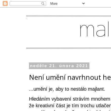
neděle 21. února 2021
Není umění navrhnout hezk
...umění je, aby to nestálo majlant.
Hledáním vybavení strávím mnohem v
že kreativní část je tím trochu utlač