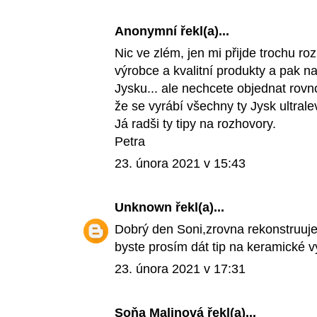
Anonymní řekl(a)...
Nic ve zlém, jen mi přijde trochu ro
výrobce a kvalitní produkty a pak n
Jysku... ale nechcete objednat rovn
že se vyrábí všechny ty Jysk ultral
Já radši ty tipy na rozhovory.
Petra
23. února 2021 v 15:43
Unknown
řekl(a)...
Dobrý den Soni,zrovna rekonstruuj
byste prosím dát tip na keramické 
23. února 2021 v 17:31
Soňa Malinová
řekl(a)...