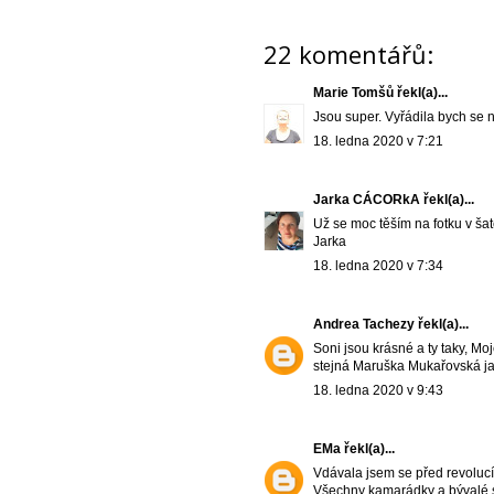
22 komentářů:
Marie Tomšů
řekl(a)...
Jsou super. Vyřádila bych se 
18. ledna 2020 v 7:21
Jarka CÁCORkA
řekl(a)...
Už se moc těším na fotku v šat
Jarka
18. ledna 2020 v 7:34
Andrea Tachezy
řekl(a)...
Soni jsou krásné a ty taky, Moj
stejná Maruška Mukařovská ja
18. ledna 2020 v 9:43
EMa
řekl(a)...
Vdávala jsem se před revolucí 
Všechny kamarádky a bývalé s