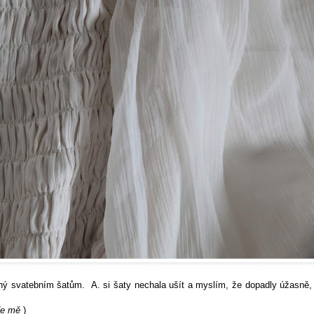
aný svatebním šatům. A. si šaty nechala ušít a myslím, že dopadly úžasně,
de mě
)