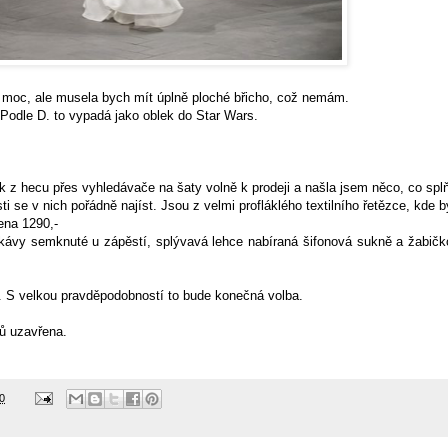
í moc, ale musela bych mít úplně ploché břicho, což nemám.
Podle D. to vypadá jako oblek do Star Wars.
ak z hecu přes vyhledávače na šaty volně k prodeji a našla jsem něco, co spl
se v nich pořádně najíst. Jsou z velmi profláklého textilního řetězce, kde 
ena 1290,-
kávy semknuté u zápěstí, splývavá lehce nabíraná šifonová sukně a žabič
h. S velkou pravděpodobností to bude konečná volba.
tů uzavřena.
0