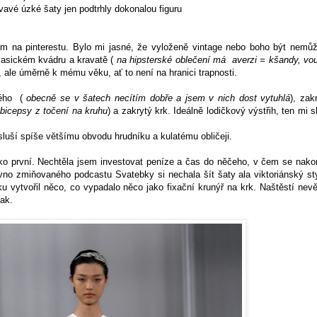
avé úzké šaty jen podtrhly dokonalou figuru
um na pinterestu. Bylo mi jasné, že vyloženě vintage nebo boho být nemů
lasickém kvádru a kravatě (
na hipsterské oblečení má averzi = kšandy, vo
, ale úměrně k mému věku, ať to není na hranici trapnosti.
ného (
obecně se v šatech necítím dobře a jsem v nich dost vytuhlá
), zak
bicepsy z točení na kruhu
) a zakrytý krk. Ideálně lodičkový výstřih, ten mi s
sluší spíše většímu obvodu hrudníku a kulatému obličeji.
ako první. Nechtěla jsem investovat peníze a čas do něčeho, v čem se nak
vno zmiňovaného podcastu Svatebky si nechala šít šaty ala viktoriánský st
ku vytvořil něco, co vypadalo něco jako fixační krunýř na krk. Naštěstí nev
tak.