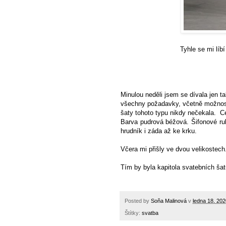
Tyhle se mi líb
Minulou neděli jsem se dívala jen t
všechny požadavky, včetně možnosti 
šaty tohoto typu nikdy nečekala. C
Barva pudrová béžová. Šifonové ru
hrudník i záda až ke krku.
Včera mi přišly ve dvou velikostec
Tím by byla kapitola svatebních ša
Posted by
Soňa Malinová
v
ledna 18, 202
Štítky:
svatba