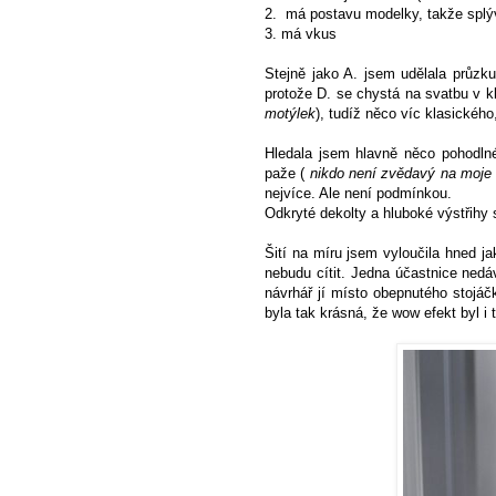
2. má postavu modelky, takže splýv
3. má vkus
Stejně jako A. jsem udělala průzk
protože D. se chystá na svatbu v k
motýlek
), tudíž něco víc klasického
Hledala jsem hlavně něco pohodl
paže (
nikdo není zvědavý na moje 
nejvíce. Ale není podmínkou.
Odkryté dekolty a hluboké výstřihy 
Šití na míru jsem vyloučila hned j
nebudu cítit. Jedna účastnice nedá
návrhář jí místo obepnutého stojáč
byla tak krásná, že wow efekt byl i 