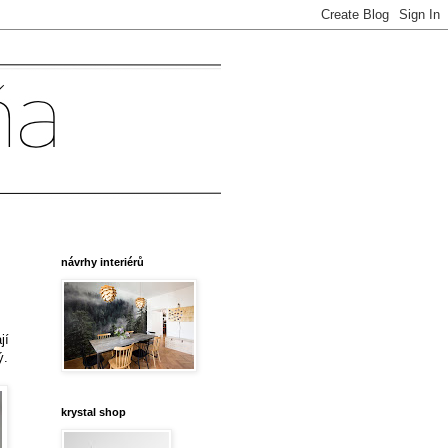
návrhy interiérů
jí
ý.
krystal shop