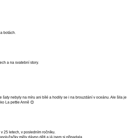
na botách.
ech a na svatební story.
e šaty nebyly na míru ani bílé a hodily se i na brouzdání v oceánu. Ale šila je
ko La pettie Anně 😊
v 25 letech, v posledním ročníku.
polužačky měly dávno děti a já jsem si připadala