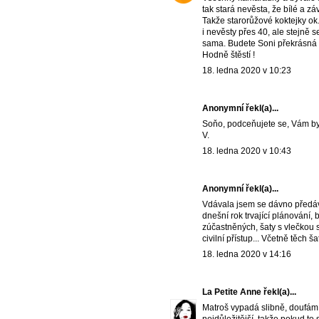
tak stará nevěsta, že bílé a zá
Takže starorůžové koktejky ok
i nevěsty přes 40, ale stejně 
sama. Budete Soni překrásná 
Hodně štěstí !
18. ledna 2020 v 10:23
Anonymní řekl(a)...
Soňo, podceňujete se, Vám by 
V.
18. ledna 2020 v 10:43
Anonymní řekl(a)...
Vdávala jsem se dávno předávn
dnešní rok trvající plánování,
zúčastněných, šaty s vlečkou s
civilní přístup... Včetně těch š
18. ledna 2020 v 14:16
La Petite Anne
řekl(a)...
Matroš vypadá slibně, doufám, 