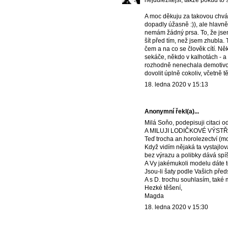
nejdůležitější, takže pokud to s
A moc děkuju za takovou chválu
dopadly úžasně :)), ale hlavn
nemám žádný prsa. To, že jse
šít před tím, než jsem zhubla. 
čem a na co se člověk cítí. Ně
sekáče, někdo v kalhotách - a
rozhodně nenechala demotivov
dovolit úplně cokoliv, včetně t
18. ledna 2020 v 15:13
Anonymní řekl(a)...
Milá Soňo, podepisuji citaci od
A MILUJI LODIČKOVÉ VÝSTŘIHY
Teď trocha an.horolezectví (mo
Když vidím nějaká ta vystajlov
bez výrazu a polibky dává spíš
A Vy jakémukoli modelu dáte t
Jsou-li šaty podle Vašich předs
A s D. trochu souhlasím, také 
Hezké těšení,
Magda
18. ledna 2020 v 15:30