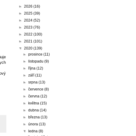
►
2026
(16)
►
2025
(39)
►
2024
(52)
►
2023
(76)
►
2022
(100)
►
2021
(101)
▼
2020
(139)
►
prosince
(11)
ňuje
►
listopadu
(9)
bych
►
října
(12)
kový
►
září
(11)
►
srpna
(13)
►
července
(8)
►
června
(12)
►
května
(15)
►
dubna
(14)
►
března
(13)
►
února
(13)
▼
ledna
(8)