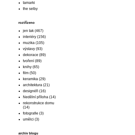
tamarki
the selby
roztřízeno
jen tak
(467)
interiéry
(156)
muzika
(105)
výstavy
(93)
dekorace
(89)
tvoření
(89)
knihy
(65)
film
(50)
keramika
(29)
architektura
(21)
designéři
(16)
Nedělní příloha
(14)
rekonstrukce domu
(14)
fotografie
(3)
umělci
(3)
archiv blogu