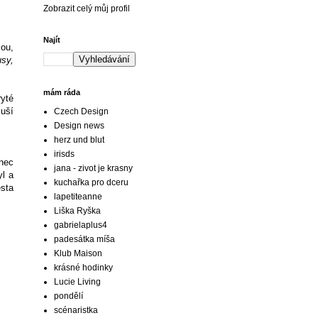
Zobrazit celý můj profil
Najít
žou,
usy,
mám ráda
ryté
luší
Czech Design
Design news
herz und blut
irisds
onec
jana - zivot je krasny
yl a
kuchařka pro dceru
ěsta
lapetiteanne
Liška Ryška
gabrielaplus4
padesátka míša
Klub Maison
krásné hodinky
Lucie Living
pondělí
scénaristka