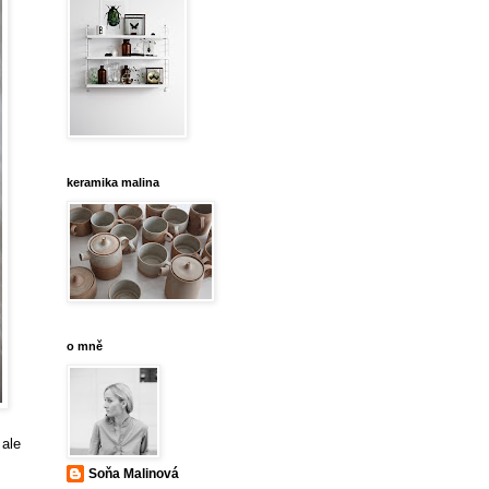
keramika malina
o mně
 ale
Soňa Malinová