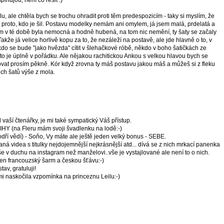
plňujou, není co řešit :)
, ale chtěla bych se trochu ohradit proti těm predespozicím - taky si myslím, že
ě proto, kdo je šil. Postavu modelky nemám ani omylem, já jsem malá, prdelatá a
m v té době byla nemocná a hodně hubená, na tom nic nemění, ty šaty se začaly
Takže já velice horlivě kopu za to, že nezáleží na postavě, ale jde hlavně o to, v
kdo se bude "jako hvězda" cítit v šlehačkové róbě, někdo v boho šatičkách ze
 to je úplně v pořádku. Ale nějakou rachitickou Ankou s velkou hlavou bych se
at prosím pěkně. Kór když zrovna ty máš postavu jakou máš a můžeš si z fleku
ěch šatů výše z mola.
 vaší čtenářky, je mi také sympatický Váš přístup.
 (na Fleru mám svoji švadlenku na lodě:-)
dří vědí) - Soňo, Vy máte ale ještě jeden velký bonus - SEBE.
aná videa s titulky nejdojemnější nejkrásnější atd... dívá se z nich mrkací panenka
e v duchu na instagram než manželovi..vše je vystajlované ale není to o nich.
en francouzský šarm a českou šťávu:-)
tav, gratuluji!
mi naskočila vzpomínka na princeznu Leilu:-)