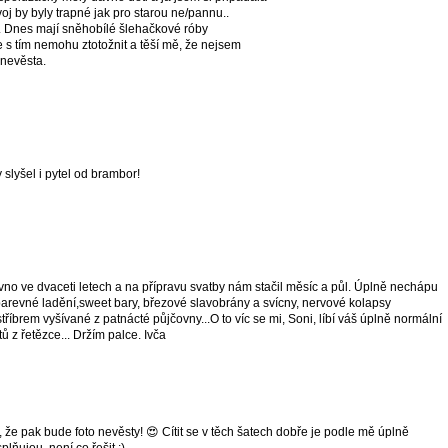
voj by byly trapné jak pro starou ne/pannu..
. Dnes mají sněhobílé šlehačkové róby
se s tím nemohu ztotožnit a těší mě, že nejsem
nevěsta.
slyšel i pytel od brambor!
o ve dvaceti letech a na přípravu svatby nám stačil měsíc a půl. Úplně nechápu
 barevné ladění,sweet bary, březové slavobrány a svícny, nervové kolapsy
tříbrem vyšívané z patnácté půjčovny...O to víc se mi, Soni, líbí váš úplně normální
atů z řetězce... Držím palce. Ivča
že pak bude foto nevěsty! 😍 Cítit se v těch šatech dobře je podle mě úplně