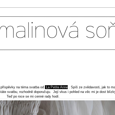
ě příspěvky na téma svatba od
La Petite Anne
. Spíš ze zvědavosti, jak to ma
státe svatbu, rozhodně doporučuju. Její vkus i pohled na věc mi je dost blízk
Teď po roce se mi cenné rady hodí.