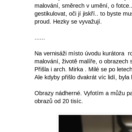
malování, směrech v umění, o fotce.
gestikulovat, oči jí jiskří.. to byste m
proud. Hezky se vyvažují.
......
Na vernisáži místo úvodu kurátora 
malování, životě malíře, o obrazech
Přišla i arch. Mirka . Milé se po letec
Ale kdyby přišlo dvakrát víc lidí, byla
Obrazy nádherné. Vyfotím a můžu pa
obrazů od 20 tisíc.