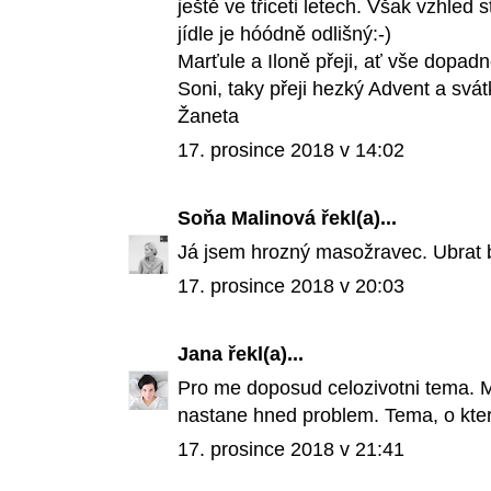
ještě ve třiceti letech. Však vzhle
jídle je hóódně odlišný:-)
Marťule a Iloně přeji, ať vše dopadn
Soni, taky přeji hezký Advent a svát
Žaneta
17. prosince 2018 v 14:02
Soňa Malinová
řekl(a)...
Já jsem hrozný masožravec. Ubrat 
17. prosince 2018 v 20:03
Jana
řekl(a)...
Pro me doposud celozivotni tema. Mu
nastane hned problem. Tema, o kter
17. prosince 2018 v 21:41