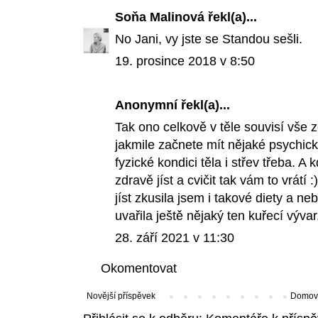
Soňa Malinová
řekl(a)...
No Jani, vy jste se Standou sešli.
19. prosince 2018 v 8:50
Anonymní řekl(a)...
Tak ono celkově v těle souvisí vše z
jakmile začnete mít nějaké psychick
fyzické kondici těla i střev třeba. A
zdravě jíst a cvičit tak vám to vrátí
jíst zkusila jsem i
takové
diety a neb
uvařila ještě nějaký ten kuřecí výva
28. září 2021 v 11:30
Okomentovat
Novější příspěvek
Domovs