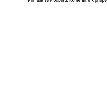
Přihlásit se k odběru:
Komentáře k příspě