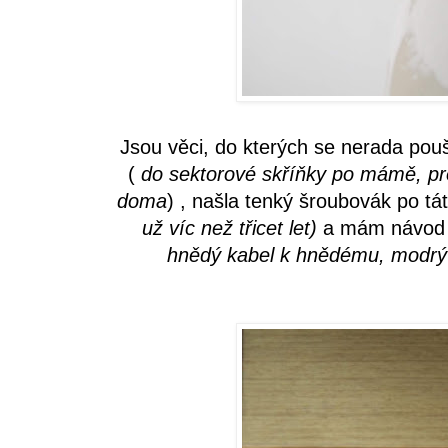
Jsou věci, do kterých se nerada poušt
(
do sektorové skříňky po mámě, pro
doma
) , našla tenký šroubovák po tá
už víc než třicet let)
a mám návod n
hnědý kabel k hnědému, modr