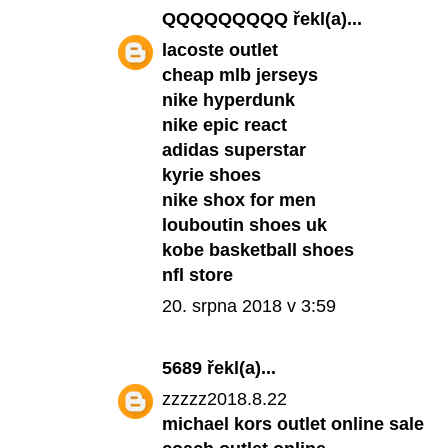
QQQQQQQQQ
řekl(a)...
lacoste outlet
cheap mlb jerseys
nike hyperdunk
nike epic react
adidas superstar
kyrie shoes
nike shox for men
louboutin shoes uk
kobe basketball shoes
nfl store
20. srpna 2018 v 3:59
5689
řekl(a)...
zzzzz2018.8.22
michael kors outlet online sale