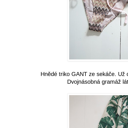
Hnědé triko GANT ze sekáče. Už c
Dvojnásobná gramáž lát