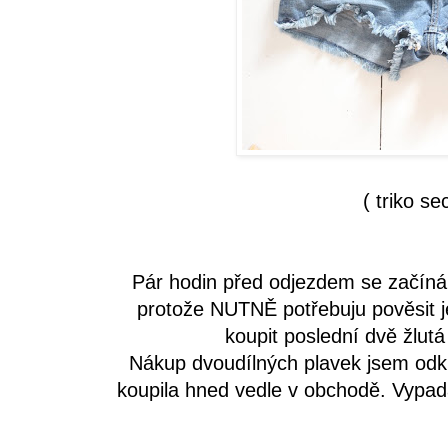
( triko s
Pár hodin před odjezdem se začín
protože NUTNĚ potřebuju pověsit j
koupit poslední dvě žlutá
Nákup dvoudílných plavek jsem odkl
koupila hned vedle v obchodě. Vypadaj