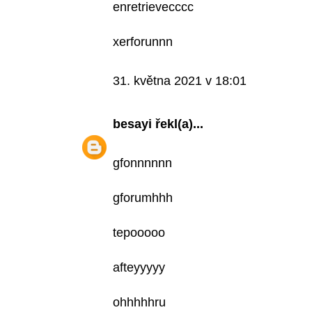
enretrievecccc
xerforunnn
31. května 2021 v 18:01
besayi
řekl(a)...
gfonnnnnn
gforumhhh
tepooooo
afteyyyyy
ohhhhhru