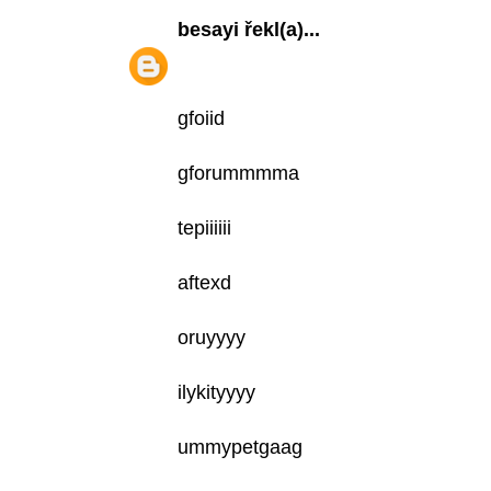
besayi
řekl(a)...
gfoiid
gforummmma
tepiiiiii
aftexd
oruyyyy
ilykityyyy
ummypetgaag