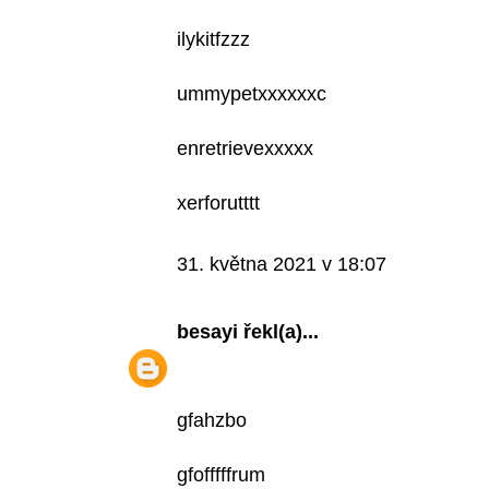
ilykitfzzz
ummypetxxxxxxc
enretrievexxxxx
xerforutttt
31. května 2021 v 18:07
besayi
řekl(a)...
gfahzbo
gfofffffrum