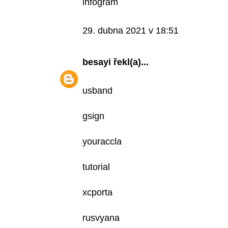
infogram
29. dubna 2021 v 18:51
besayi
řekl(a)...
usband
gsign
youraccla
tutorial
xcporta
rusvyana