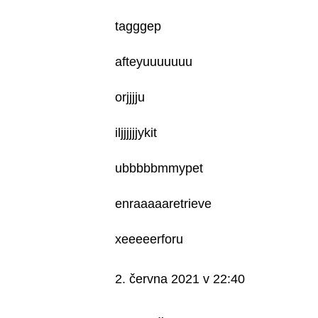
tagggep
afteyuuuuuuu
orjjjju
iljjjjjjykit
ubbbbbmmypet
enraaaaaretrieve
xeeeeerforu
2. června 2021 v 22:40