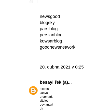
newsgood
blogsky
parsiblog
persianblog
kowsarblog
goodnewsnetwork
20. dubna 2021 v 0:25
besayi
řekl(a)...
allobla
canva
dropmark
sitejot
deviantart
ok