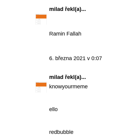
milad
řekl(a)...
Ramin Fallah
6. března 2021 v 0:07
milad
řekl(a)...
knowyourmeme
ello
redbubble