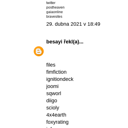
twitter
postheaven
gaiaonline
bravesites
29. dubna 2021 v 18:49
besayi
řekl(a)...
files
fimfiction
ignitiondeck
joomi
sqworl
diigo
scioly
4x4earth
foxyrating