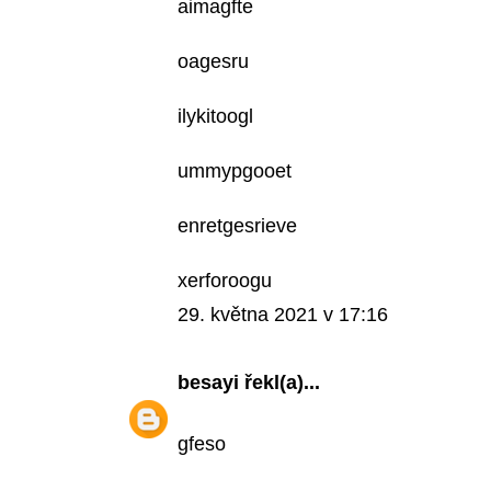
aimagfte
oagesru
ilykitoogl
ummypgooet
enretgesrieve
xerforoogu
29. května 2021 v 17:16
besayi
řekl(a)...
gfeso