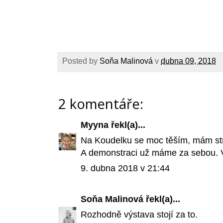
Posted by
Soňa Malinová
v
dubna 09, 2018
2 komentáře:
Myyna
řekl(a)...
Na Koudelku se moc těším, mám str
A demonstraci už máme za sebou. Ví
9. dubna 2018 v 21:44
Soňa Malinová
řekl(a)...
Rozhodně výstava stojí za to.