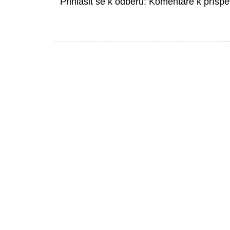
Přihlásit se k odběru:
Komentáře k příspě