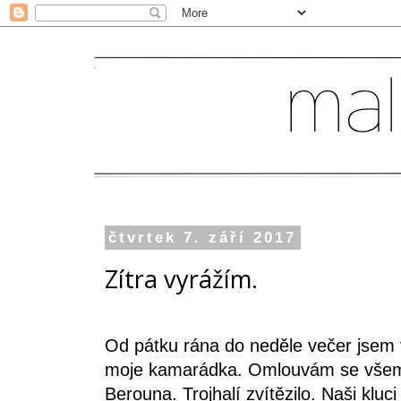
čtvrtek 7. září 2017
Zítra vyrážím.
Od pátku rána do neděle večer jsem 
moje kamarádka. Omlouvám se všem, k
Berouna. Trojhalí zvítězilo. Naši kluc