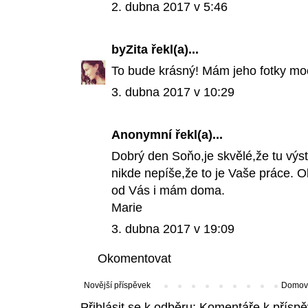
2. dubna 2017 v 5:46
byZita
řekl(a)...
To bude krásný! Mám jeho fotky moc
3. dubna 2017 v 10:29
Anonymní řekl(a)...
Dobrý den Soňo,je skvělé,že tu výst
nikde nepíše,že to je Vaše práce. Ob
od Vás i mám doma.
Marie
3. dubna 2017 v 19:09
Okomentovat
Novější příspěvek
Domovs
Přihlásit se k odběru:
Komentáře k příspě