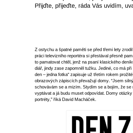
Přijďte, přijeďte, ráda Vás uvidím, uv
Z ostychu a špatné paměti se před třemi lety zrodi
práci televizního reportéra si přestával přesně pam
to pamatovat chtěl, jenž na psaní klasického deník
diář, jindy zase zapomněl tužku. Jediné, co má při 
den – jedna fotka“ zapisuje už třetím rokem prožit
obrazových zápiscích převažují domy. “Jsem silný i
schovávám se a mizím. Stydím se a bojím, že se 
vyptávat a já budu muset odpovídat. Domy otázky ne
portréty,” říká David Macháček.