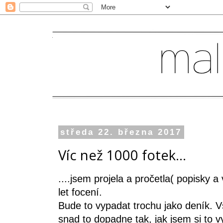
středa 22. března 2017
Víc než 1000 fotek...
....jsem projela a pročetla( popisky a
let focení.
Bude to vypadat trochu jako deník. Vši
snad to dopadne tak, jak jsem si to vy