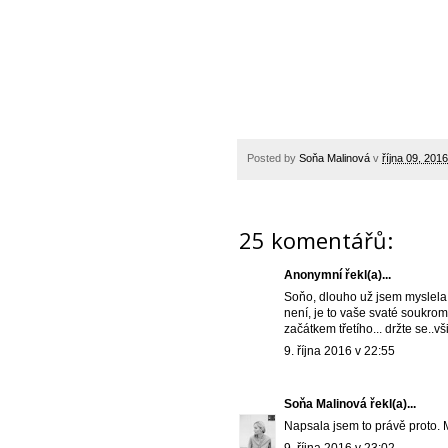
Posted by
Soňa Malinová
v
října 09, 2016
25 komentářů:
Anonymní řekl(a)...
Soňo, dlouho už jsem myslela n
není, je to vaše svaté soukromí
začátkem třetího... držte se..vš
9. října 2016 v 22:55
Soňa Malinová
řekl(a)...
Napsala jsem to právě proto. M