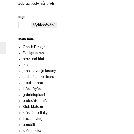
Zobrazit celý můj profil
Najít
mám ráda
Czech Design
Design news
herz und blut
irisds
jana - zivot je krasny
kuchařka pro dceru
lapetiteanne
Liška Ryška
gabrielaplus4
padesátka míša
Klub Maison
krásné hodinky
Lucie Living
pondělí
scénaristka