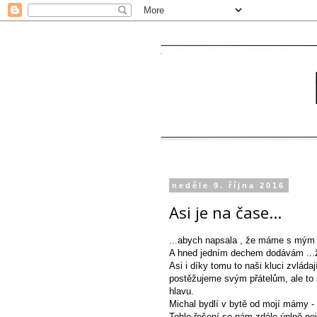
neděle 9. října 2016
Asi je na čase...
...abych napsala , že máme s mým 
A hned jedním dechem dodávám ...že
Asi i díky tomu to naši kluci zvlá
postěžujeme svým přátelům, ale to s
hlavu.
Michal bydlí v bytě od mojí mámy 
Tohle řešení se nám zdálo úplně nej