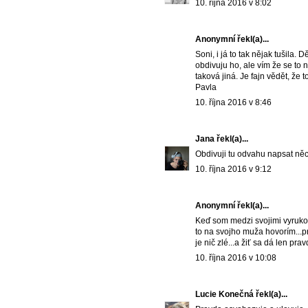
10. října 2016 v 8:02
Anonymní řekl(a)...
Soni, i já to tak nějak tušila.
obdivuju ho, ale vím že se to 
taková jiná. Je fajn vědět, že to
Pavla
10. října 2016 v 8:46
Jana
řekl(a)...
Obdivuji tu odvahu napsat něc
10. října 2016 v 9:12
Anonymní řekl(a)...
Keď som medzi svojimi vyrukova
to na svojho muža hovorím...pr
je nič zlé...a žiť sa dá len pra
10. října 2016 v 10:08
Lucie Konečná
řekl(a)...