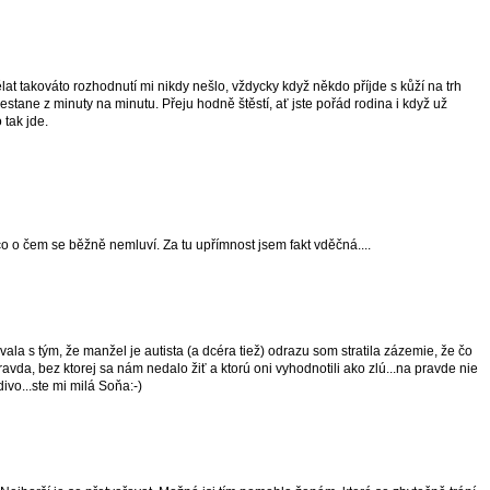
 Dělat takováto rozhodnutí mi nikdy nešlo, vždycky když někdo příjde s kůží na trh
nestane z minuty na minutu. Přeju hodně štěstí, ať jste pořád rodina i když už
 tak jde.
o o čem se běžně nemluví. Za tu upřímnost jsem fakt vděčná....
la s tým, že manžel je autista (a dcéra tiež) odrazu som stratila zázemie, že čo
avda, bez ktorej sa nám nedalo žiť a ktorú oni vyhodnotili ako zlú...na pravde nie
vdivo...ste mi milá Soňa:-)