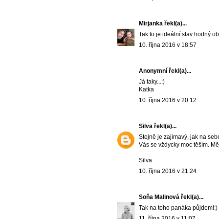
Mirjanka
řekl(a)...
Tak to je ideální stav hodný o
10. října 2016 v 18:57
Anonymní řekl(a)...
Já taky...:)
Katka
10. října 2016 v 20:12
Silva
řekl(a)...
Stejně je zajimavý, jak na se
Vás se vždycky moc těším. Měj
Silva
10. října 2016 v 21:24
Soňa Malinová
řekl(a)...
Tak na toho panáka půjdem!:)
11. října 2016 v 11:07