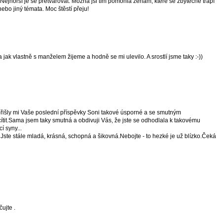
Nejhorší je se přetvařovat. Možná jsi tím pomohla ženám, které se zbytečně trápí
ebo jiný témata. Moc štěstí přeju!
ak vlastně s manželem žijeme a hodně se mi ulevilo. A srostlí jsme taky :-))
řišly mi Vaše poslední příspěvky Soni takové úsporné a se smutným
cítit.Sama jsem taky smutná a obdivuji Vás, že jste se odhodlala k takovému
í syny...
 Jste stále mladá, krásná, schopná a šikovná.Nebojte - to hezké je už blízko.Čeká
čujte .