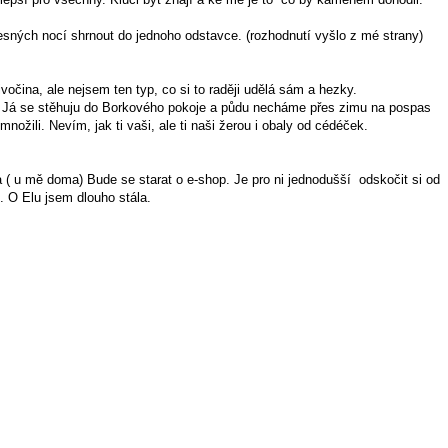
esných nocí shrnout do jednoho odstavce. (rozhodnutí vyšlo z mé strany)
vočina, ale nejsem ten typ, co si to raději udělá sám a hezky.
y. Já se stěhuju do Borkového pokoje a půdu necháme přes zimu na pospas
nožili. Nevím, jak ti vaši, ale ti naši žerou i obaly od cédéček.
 ( u mě doma) Bude se starat o e-shop. Je pro ni jednodušší odskočit si od
. O Elu jsem dlouho stála.