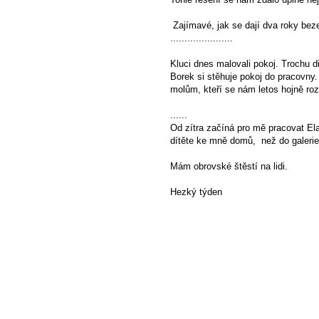
Zajímavé, jak se dají dva roky bez
......................
Kluci dnes malovali pokoj. Trochu di
Borek si stěhuje pokoj do pracovn
molům, kteří se nám letos hojně rozm
......
Od zítra začíná pro mě pracovat Ela
dítěte ke mně domů, než do galerie
Mám obrovské štěstí na lidi.
Hezký týden