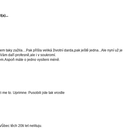
(a)...
 taky zažila....Pak přišla veliká životní darda,pak ještě jedna...Ale nyní už je
Vám daří profesně,ale i v soukromí.
dem.Aspoň máte o jedno vysíleni méně.
zi me to. Uprimne. Pusobili jste tak vrostle
Vůbec těch 20ti let nelituju.