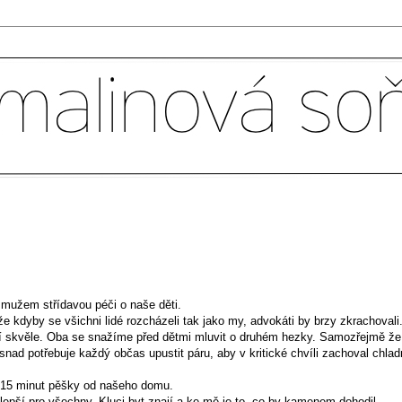
mužem střídavou péči o naše děti.
 kdyby se všichni lidé rozcházeli tak jako my, advokáti by brzy zkrachovali
dají skvěle. Oba se snažíme před dětmi mluvit o druhém hezky. Samozřejmě že
nad potřebuje každý občas upustit páru, aby v kritické chvíli zachoval chla
- 15 minut pěšky od našeho domu.
lepší pro všechny. Kluci byt znají a ke mě je to co by kamenem dohodil.