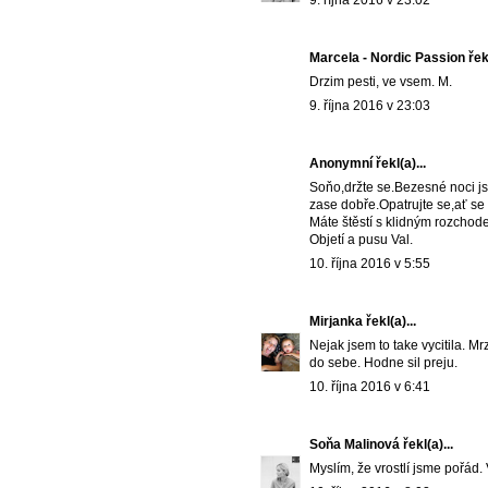
9. října 2016 v 23:02
Marcela - Nordic Passion
řekl
Drzim pesti, ve vsem. M.
9. října 2016 v 23:03
Anonymní řekl(a)...
Soňo,držte se.Bezesné noci jsem
zase dobře.Opatrujte se,ať se 
Máte štěstí s klidným rozcho
Objetí a pusu Val.
10. října 2016 v 5:55
Mirjanka
řekl(a)...
Nejak jsem to take vycitila. Mr
do sebe. Hodne sil preju.
10. října 2016 v 6:41
Soňa Malinová
řekl(a)...
Myslím, že vrostlí jsme pořád. 