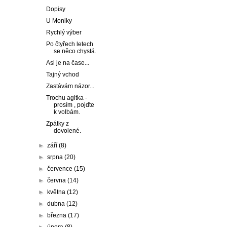
Dopisy
U Moniky
Rychlý výber
Po čtyřech letech
se něco chystá.
Asi je na čase...
Tajný vchod
Zastávám názor...
Trochu agitka -
prosím , pojďte
k volbám.
Zpátky z
dovolené.
►
září
(8)
►
srpna
(20)
►
července
(15)
►
června
(14)
►
května
(12)
►
dubna
(12)
►
března
(17)