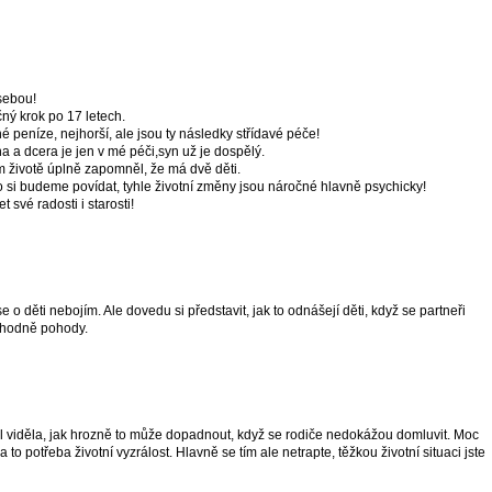
sebou!
čný krok po 17 letech.
né peníze, nejhorší, ale jsou ty následky střídavé péče!
na a dcera je jen v mé péči,syn už je dospělý.
 životě úplně zapomněl, že má dvě děti.
 co si budeme povídat, tyhle životní změny jsou náročné hlavně psychicky!
t své radosti i starosti!
e o děti nebojím. Ale dovedu si představit, jak to odnášejí děti, když se partneři
m hodně pohody.
l viděla, jak hrozně to může dopadnout, když se rodiče nedokážou domluvit. Moc
 to potřeba životní vyzrálost. Hlavně se tím ale netrapte, těžkou životní situaci jste