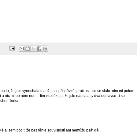
a to, že jste vynechala manžela z příspěvků..proč asi...co se stalo..nim mi potom
 a nic mi po něm není... tím víc děkuju, že jste napsala ty dva odstavce ..i se
ichni! Terka
ěla jsem pocit, že bez těhle souvislostí ani nemůžu psát dál .