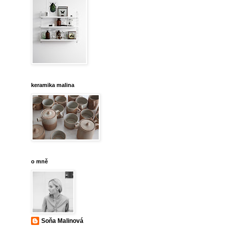
keramika malina
o mně
Soňa Malinová