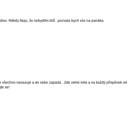
bdivu. Někdy lituju, že nebydlím blíž...pozvala bych vás na panáka.
be všechno navazuje a do sebe zapadá.. Jste velmi milá a na každý příspěvek od
te se!