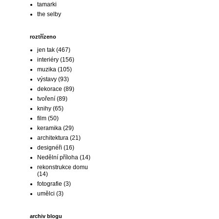
tamarki
the selby
roztřízeno
jen tak
(467)
interiéry
(156)
muzika
(105)
výstavy
(93)
dekorace
(89)
tvoření
(89)
knihy
(65)
film
(50)
keramika
(29)
architektura
(21)
designéři
(16)
Nedělní příloha
(14)
rekonstrukce domu
(14)
fotografie
(3)
umělci
(3)
archiv blogu