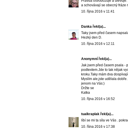
Pravda osvobozuje a ulevuje. 
a schovávají se obecný fráze n
10. října 2016 v 11:41
Danka
řekl(a)...
Taky jsem před časem napsala j
Hezký den D.
10. října 2016 v 12:11
Anonymní řekl(a)...
Jak jsem před časem psala - p
podtextem.Jde to tak nějak vy
kroku.Taky mám dva dospívajíc
Myslím ale,jste udělala dobře.
jenom na Vás:)
Držte se
Katka
10. října 2016 v 16:52
tualkraplak
řekl(a)...
líbí se mi ta síla ve Vás . pokra
10. října 2016 v 17:38