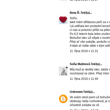
Ilona Ř.
řekl(a)...
Soňo,
také mám střídavou péči za s 
I já udělala ten poslední kone
U nás si právníci přišli na pěk
Po 6,5 letech byla letos zruše
Bohužel otec už nějak v novém
Přeji ať vše ustojíte, protože
A také ať máte stále s kým sdíle
11. října 2016 v 11:31
Soňa Malinová
řekl(a)...
Můj muž je skvělý otec, takže s
rozcházejí ve zlém. Přeji Vá
11. října 2016 v 11:40
Unknown
řekl(a)...
Ve svém okolí jsem už bohuže
obdivuju Vaše rozhodnutí, je na
očividně zvládla se ctí.