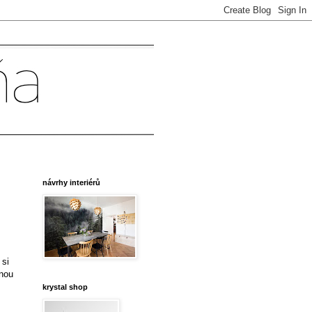
návrhy interiérů
.
 si
dnou
krystal shop