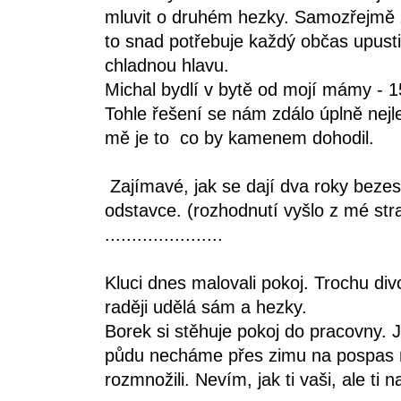
mluvit o druhém hezky. Samozřejmě 
to snad potřebuje každý občas upustit
chladnou hlavu.
Michal bydlí v bytě od mojí mámy - 
Tohle řešení se nám zdálo úplně nejle
mě je to co by kamenem dohodil.
Zajímavé, jak se dají dva roky beze
odstavce. (rozhodnutí vyšlo z mé str
......................
Kluci dnes malovali pokoj. Trochu divo
raději udělá sám a hezky.
Borek si stěhuje pokoj do pracovny. 
půdu necháme přes zimu na pospas m
rozmnožili. Nevím, jak ti vaši, ale ti 