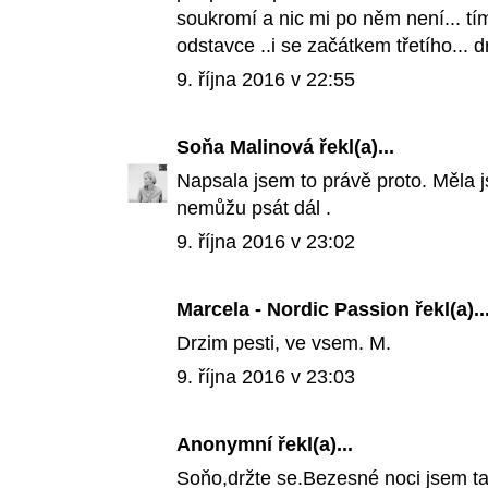
soukromí a nic mi po něm není... tím
odstavce ..i se začátkem třetího... d
9. října 2016 v 22:55
Soňa Malinová
řekl(a)...
Napsala jsem to právě proto. Měla js
nemůžu psát dál .
9. října 2016 v 23:02
Marcela - Nordic Passion
řekl(a)..
Drzim pesti, ve vsem. M.
9. října 2016 v 23:03
Anonymní řekl(a)...
Soňo,držte se.Bezesné noci jsem taky