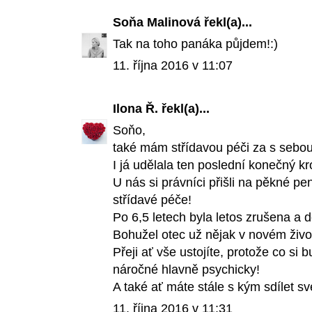
Soňa Malinová
řekl(a)...
Tak na toho panáka půjdem!:)
11. října 2016 v 11:07
Ilona Ř.
řekl(a)...
Soňo,
také mám střídavou péči za s sebou
I já udělala ten poslední konečný kr
U nás si právníci přišli na pěkné pen
střídavé péče!
Po 6,5 letech byla letos zrušena a d
Bohužel otec už nějak v novém živo
Přeji ať vše ustojíte, protože co si
náročné hlavně psychicky!
A také ať máte stále s kým sdílet své 
11. října 2016 v 11:31