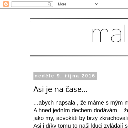
neděle 9. října 2016
Asi je na čase...
...abych napsala , že máme s mým m
A hned jedním dechem dodávám ...že 
jako my, advokáti by brzy zkrachovali
Asi i díky tomu to naši kluci zvládaj