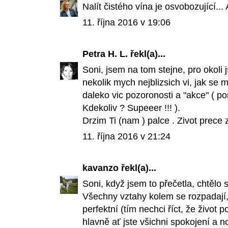
Nalít čistého vína je osvobozující..
11. října 2016 v 19:06
Petra H. L.
řekl(a)...
Soni, jsem na tom stejne, pro okoli
nekolik mych nejblizsich vi, jak se m
daleko vic pozoronosti a "akce" ( po
Kdekoliv ? Supeeer !!! ).
Drzim Ti (nam ) palce . Zivot prece 
11. října 2016 v 21:24
kavanzo
řekl(a)...
Soni, když jsem to přečetla, chtěl
Všechny vztahy kolem se rozpadají,
perfektní (tím nechci říct, že život
hlavně ať jste všichni spokojení a n