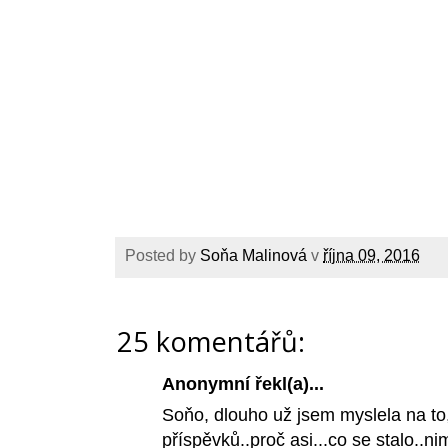
Posted by
Soňa Malinová
v
října 09, 2016
25 komentářů:
Anonymní řekl(a)...
Soňo, dlouho už jsem myslela na to
příspěvků..proč asi...co se stalo..n