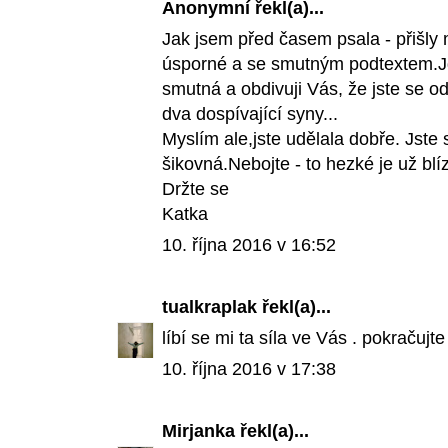
Anonymní řekl(a)...
Jak jsem před časem psala - přišly
úsporné a se smutným podtextem.Jde
smutná a obdivuji Vás, že jste se 
dva dospívající syny...
Myslím ale,jste udělala dobře. Jste
šikovná.Nebojte - to hezké je už bl
Držte se
Katka
10. října 2016 v 16:52
tualkraplak
řekl(a)...
líbí se mi ta síla ve Vás . pokračujte 
10. října 2016 v 17:38
Mirjanka
řekl(a)...