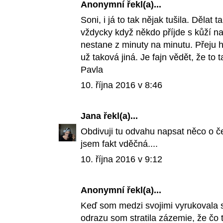
Anonymní řekl(a)...
Soni, i já to tak nějak tušila. Dělat
vždycky když někdo příjde s kůží na 
nestane z minuty na minutu. Přeju ho
už taková jiná. Je fajn vědět, že to t
Pavla
10. října 2016 v 8:46
Jana
řekl(a)...
Obdivuji tu odvahu napsat něco o č
jsem fakt vděčná....
10. října 2016 v 9:12
Anonymní řekl(a)...
Keď som medzi svojimi vyrukovala s 
odrazu som stratila zázemie, že čo