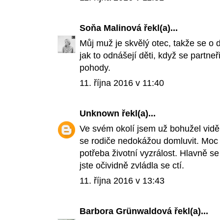
Soňa Malinová
řekl(a)...
Můj muž je skvělý otec, takže se o d
jak to odnášejí děti, když se partne
pohody.
11. října 2016 v 11:40
Unknown
řekl(a)...
Ve svém okolí jsem už bohužel vidě
se rodiče nedokážou domluvit. Moc 
potřeba životní vyzrálost. Hlavně se 
jste očividně zvládla se ctí.
11. října 2016 v 13:43
Barbora Grünwaldová
řekl(a)...