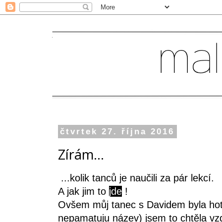
čtvrtek 27. října 2016
Zírám...
...kolik tanců je naučili za pár lekcí.
A jak jim to
jde
!
Ovšem můj tanec s Davidem byla hoto
nepamatuju název) jsem to chtěla vzd