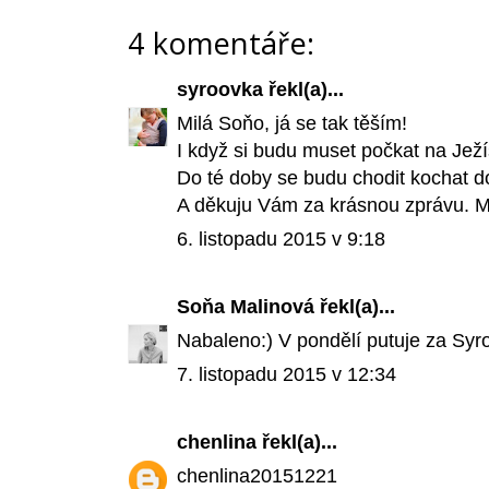
4 komentáře:
syroovka
řekl(a)...
Milá Soňo, já se tak těším!
I když si budu muset počkat na Ježí
Do té doby se budu chodit kochat do
A děkuju Vám za krásnou zprávu. M
6. listopadu 2015 v 9:18
Soňa Malinová
řekl(a)...
Nabaleno:) V pondělí putuje za Syr
7. listopadu 2015 v 12:34
chenlina
řekl(a)...
chenlina20151221