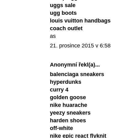
uggs sale
ugg boots
louis vuitton handbags
coach outlet
as
21. prosince 2015 v 6:58
Anonymní řekl(a)...
balenciaga sneakers
hyperdunks
curry 4
golden goose
nike huarache
yeezy sneakers
harden shoes
off-white
nike epic react flyknit