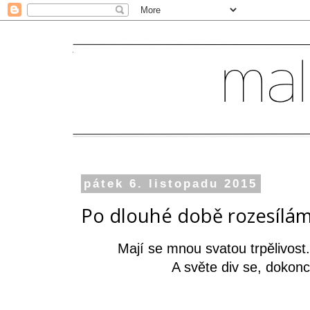
pátek 6. listopadu 2015
Po dlouhé době rozesílám
Mají se mnou svatou trpělivost.
A světe div se, doko