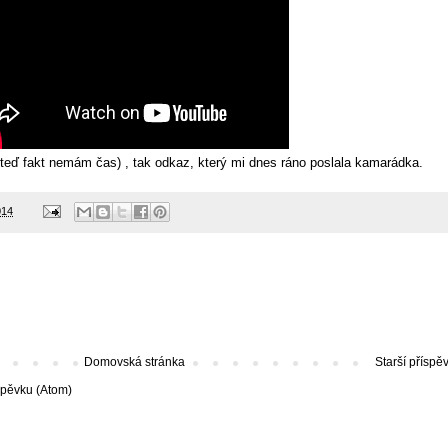
á teď fakt nemám čas) , tak odkaz, který mi dnes ráno poslala kamarádka.
014
Domovská stránka
Starší příspě
spěvku (Atom)