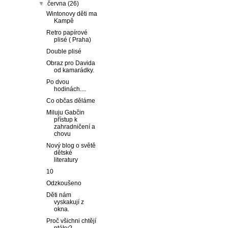
▼
června
(26)
Wintonovy děti ma
Kampě
Retro papírové
plisé ( Praha)
Double plisé
Obraz pro Davida
od kamarádky.
Po dvou
hodinách....
Co občas děláme
Miluju Gabčin
přístup k
zahradničení a
chovu
Nový blog o světě
dětské
literatury
10
Odzkoušeno
Děti nám
vyskakují z
okna.
Proč všichni chtějí