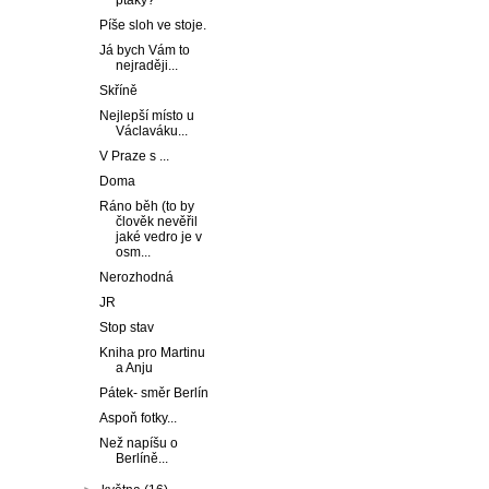
ptáky?
Píše sloh ve stoje.
Já bych Vám to
nejraději...
Skříně
Nejlepší místo u
Václaváku...
V Praze s ...
Doma
Ráno běh (to by
člověk nevěřil
jaké vedro je v
osm...
Nerozhodná
JR
Stop stav
Kniha pro Martinu
a Anju
Pátek- směr Berlín
Aspoň fotky...
Než napíšu o
Berlíně...