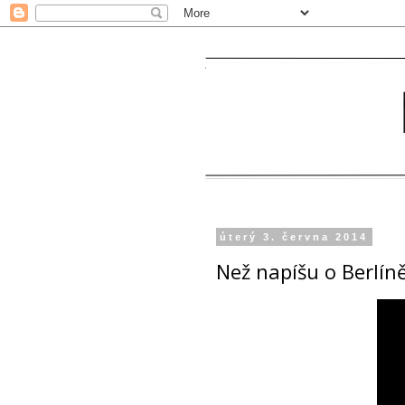
úterý 3. června 2014
Než napíšu o Berlíně