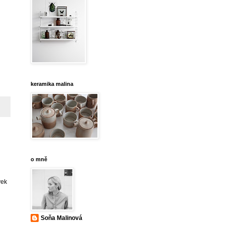
keramika malina
o mně
vek
Soňa Malinová