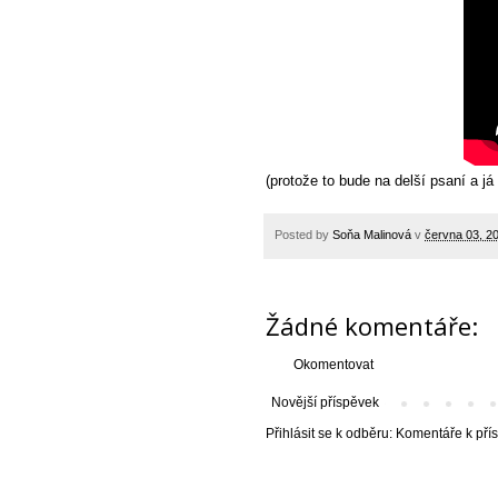
(protože to bude na delší psaní a j
Posted by
Soňa Malinová
v
června 03, 2
Žádné komentáře:
Okomentovat
Novější příspěvek
Přihlásit se k odběru:
Komentáře k pří