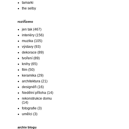
tamarki
the selby
roztřízeno
jen tak
(467)
interiéry
(156)
muzika
(105)
výstavy
(93)
dekorace
(89)
tvoření
(89)
knihy
(65)
film
(50)
keramika
(29)
architektura
(21)
designéři
(16)
Nedělní příloha
(14)
rekonstrukce domu
(14)
fotografie
(3)
umělci
(3)
archiv blogu