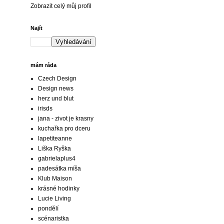
Zobrazit celý můj profil
Najít
mám ráda
Czech Design
Design news
herz und blut
irisds
jana - zivot je krasny
kuchařka pro dceru
lapetiteanne
Liška Ryška
gabrielaplus4
padesátka míša
Klub Maison
krásné hodinky
Lucie Living
pondělí
scénaristka