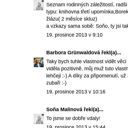
Seznam rodinných záležitostí, radš
typu: knihovna třetí upomínka,Borek o
žlázu( 2 měsíce skluz)
a vzkazy sama sobě: Soňo, ty jsi ta
19. prosince 2013 v 9:10
Barbora Grünwaldová
řekl(a)...
Taky bych tuhle vlastnost vidět věc
viděla pozitivně, můj muž tuto vlas
lehčeji :-) A díky za připomenutí, 
zubaři :-)
19. prosince 2013 v 10:16
Soňa Malinová
řekl(a)...
To jsme se dobře vdaly!
19. prosince 2013 v 15:44