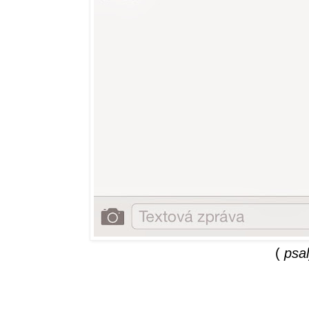
(
psa