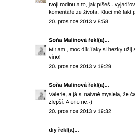
tvoji rodinu a to, jak píšeš - vyjadřo
komentáře ze života. Kluci mě fakt p
20. prosince 2013 v 8:58
Soňa Malinová
řekl(a)...
Miriam , moc dík.Taky si hezky užij s
víno!
20. prosince 2013 v 19:29
Soňa Malinová
řekl(a)...
Valerie, a já si naivně myslela, že 
zlepší. A ono ne:-)
20. prosince 2013 v 19:32
diy
řekl(a)...