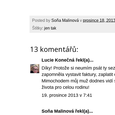
Posted by
Soňa Malinová
v
prosince 18, 201
Štítky:
jen tak
13 komentářů:
Lucie Konečná
řekl(a)...
Díky! Protože si neumím psát ty sez
zapomněla vystavit faktury, zaplati
Mimochodem můj muž dodnes vidí svě
života pro celou rodinu!
19. prosince 2013 v 7:41
Soňa Malinová
řekl(a)...