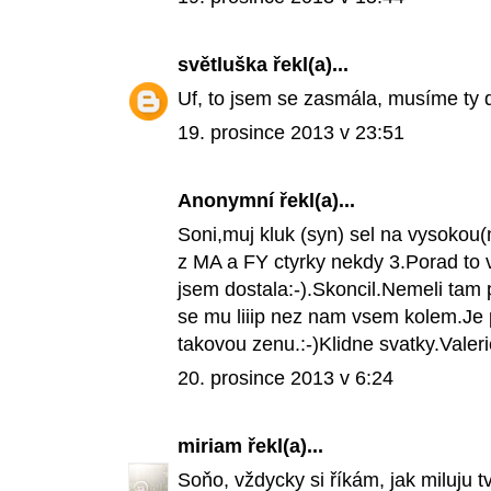
světluška
řekl(a)...
Uf, to jsem se zasmála, musíme ty dě
19. prosince 2013 v 23:51
Anonymní řekl(a)...
Soni,muj kluk (syn) sel na vysokou(n
z MA a FY ctyrky nekdy 3.Porad to 
jsem dostala:-).Skoncil.Nemeli tam p
se mu liiip nez nam vsem kolem.Je
takovou zenu.:-)Klidne svatky.Valer
20. prosince 2013 v 6:24
miriam
řekl(a)...
Soňo, vždycky si říkám, jak miluju tvů