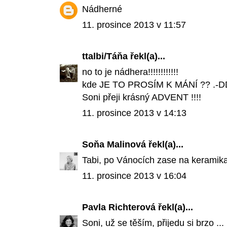
Nádherné
11. prosince 2013 v 11:57
ttalbi/Táňa
řekl(a)...
no to je nádhera!!!!!!!!!!!!
kde JE TO PROSÍM K MÁNÍ ?? .-
Soni přeji krásný ADVENT !!!!
11. prosince 2013 v 14:13
Soňa Malinová
řekl(a)...
Tabi, po Vánocích zase na keramika
11. prosince 2013 v 16:04
Pavla Richterová
řekl(a)...
Soni, už se těším, přijedu si brzo ...