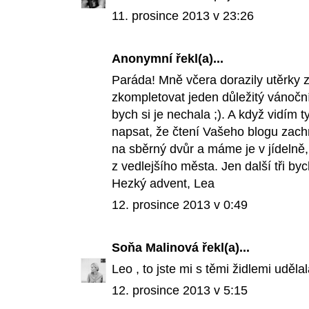
11. prosince 2013 v 23:26
Anonymní řekl(a)...
Paráda! Mně včera dorazily utěrky 
zkompletovat jeden důležitý vánočn
bych si je nechala ;). A když vidím 
napsat, že čtení Vašeho blogu zachr
na sběrný dvůr a máme je v jídelně
z vedlejšího města. Jen další tři byc
Hezký advent, Lea
12. prosince 2013 v 0:49
Soňa Malinová
řekl(a)...
Leo , to jste mi s těmi židlemi uděla
12. prosince 2013 v 5:15