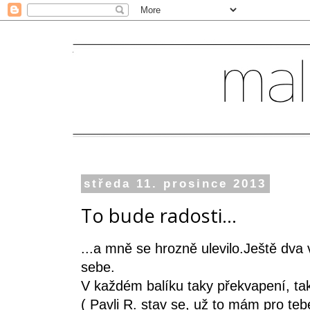
středa 11. prosince 2013
To bude radosti...
...a mně se hrozně ulevilo.Ještě dva
sebe.
V každém balíku taky překvapení, ta
( Pavli R. stav se, už to mám pro teb