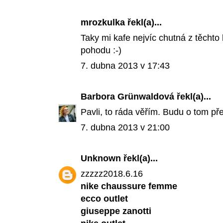
mrozkulka řekl(a)...
Taky mi kafe nejvíc chutná z těchto
pohodu :-)
7. dubna 2013 v 17:43
Barbora Grünwaldová
řekl(a)...
Pavli, to ráda věřím. Budu o tom pře
7. dubna 2013 v 21:00
Unknown
řekl(a)...
zzzzz2018.6.16
nike chaussure femme
ecco outlet
giuseppe zanotti