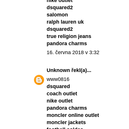
nike outlet
dsquared2
salomon
ralph lauren uk
dsquared2
true religion jeans
pandora charms
16. června 2018 v 3:32
Unknown
řekl(a)...
www0816
dsquared
coach outlet
nike outlet
pandora charms
moncler online outlet
moncler jackets