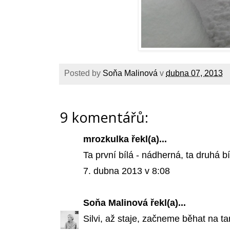
Posted by
Soňa Malinová
v
dubna 07, 2013
9 komentářů:
mrozkulka řekl(a)...
Ta první bílá - nádherná, ta druhá bí
7. dubna 2013 v 8:08
Soňa Malinová
řekl(a)...
Silvi, až staje, začneme běhat na ta