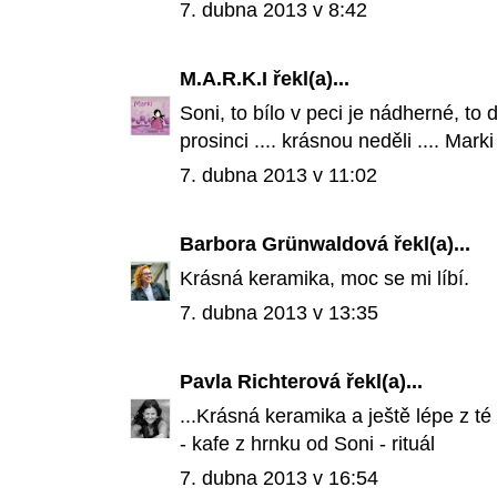
7. dubna 2013 v 8:42
M.A.R.K.I
řekl(a)...
Soni, to bílo v peci je nádherné, to 
prosinci .... krásnou neděli .... Marki
7. dubna 2013 v 11:02
Barbora Grünwaldová
řekl(a)...
Krásná keramika, moc se mi líbí.
7. dubna 2013 v 13:35
Pavla Richterová
řekl(a)...
...Krásná keramika a ještě lépe z t
- kafe z hrnku od Soni - rituál
7. dubna 2013 v 16:54