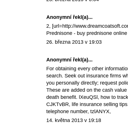
Anonymní řekl(a)...
2, [url=http://www.dreamcoatsoft.co
Prednisone
- buy prednisone online
26. března 2013 v 19:03
Anonymní řekl(a)...
For obtaining every other informati
search. Seek out insurance firms who
you personally directly; request pol
These are added on the cash value wi
death benefit. lXeuQSl,
how to track
CJKTvBR,
life insurance selling tips
telephone number
, tzlANYX,
14. května 2013 v 19:18