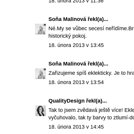
18. února 2013 v 11:36
Soňa Malinová
řekl(a)...
Né.My se vůbec secesí neřídíme.Br
historický pokoj.
18. února 2013 v 13:45
Soňa Malinová
řekl(a)...
Zařizujeme spíš eklekticky. Je to hrav
18. února 2013 v 13:54
QualityDesign
řekl(a)...
Tak to jsem zvědavá ještě více! Ekle
vyčuhovalo, tak ty barvy to ztlumí-
18. února 2013 v 14:45