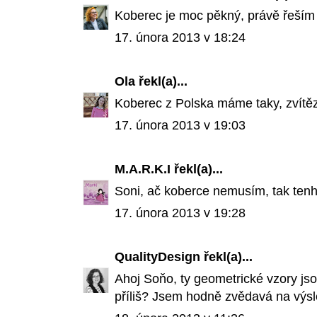
Koberec je moc pěkný, právě řeším 
17. února 2013 v 18:24
Ola
řekl(a)...
Koberec z Polska máme taky, zvítězi
17. února 2013 v 19:03
M.A.R.K.I
řekl(a)...
Soni, ač koberce nemusím, tak tenhl
17. února 2013 v 19:28
QualityDesign
řekl(a)...
Ahoj Soňo, ty geometrické vzory jsou
příliš? Jsem hodně zvědavá na výsl