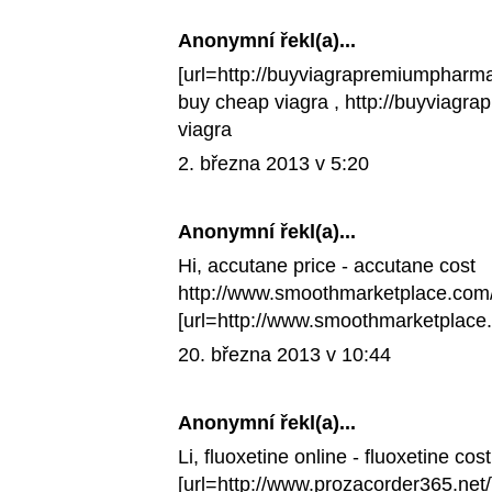
Anonymní řekl(a)...
[url=http://buyviagrapremiumpharmac
buy cheap viagra
, http://buyviag
viagra
2. března 2013 v 5:20
Anonymní řekl(a)...
Hi,
accutane price
- accutane cost
http://www.smoothmarketplace.com/
[url=http://www.smoothmarketplace.c
20. března 2013 v 10:44
Anonymní řekl(a)...
Li,
fluoxetine online
- fluoxetine cos
[url=http://www.prozacorder365.net/]f