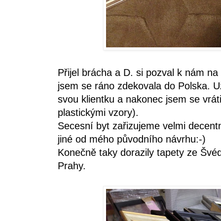
Přijel brácha a D. si pozval k nám n
jsem se ráno zdekovala do Polska. Už
svou klientku a nakonec jsem se vráti
plastickými vzory).
Secesní byt zařizujeme velmi decent
jiné od mého původního návrhu:-)
Konečně taky dorazily tapety ze Švéd
Prahy.