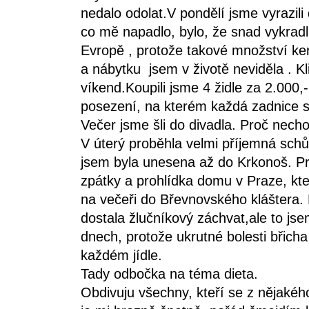
nedalo odolat.V pondělí jsme vyrazil
co mě napadlo, bylo, že snad vykrad
Evropě , protože takové množství ke
a nábytku jsem v životě neviděla . Kl
víkend.Koupili jsme 4 židle za 2.000,
posezení, na kterém každá zadnice s
Večer jsme šli do divadla. Proč necho
V úterý proběhla velmi příjemná sch
jsem byla unesena až do Krkonoš. Pr
zpátky a prohlídka domu v Praze, kt
na večeři do Břevnovského kláštera.
dostala žlučníkový záchvat,ale to jse
dnech, protože ukrutné bolesti břich
každém jídle.
Tady odbočka na téma dieta.
Obdivuju všechny, kteří se z nějakéh