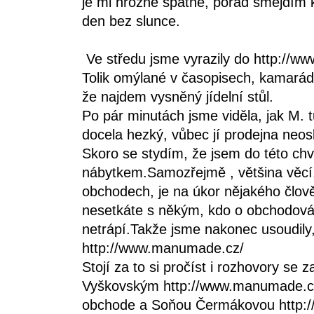
je mi hrozně špatně, pořád šmejdím k
den bez slunce.
Ve středu jsme vyrazily do
http://ww
Tolik omýlané v časopisech, kamarád
že najdem vysněný jídelní stůl.
Po pár minutách jsme viděla, jak M. t
docela hezký, vůbec jí prodejna neo
Skoro se stydím, že jsem do této chv
nábytkem.Samozřejmě , většina věcí
obchodech, je na úkor nějakého člov
nesetkáte s někým, kdo o obchodování
netrápí.Takže jsme nakonec usoudily
http://www.manumade.cz/
Stojí za to si pročíst i rozhovory s
Vyškovským
http://www.manumade.cz
obchode
a Soňou Čermákovou
http: