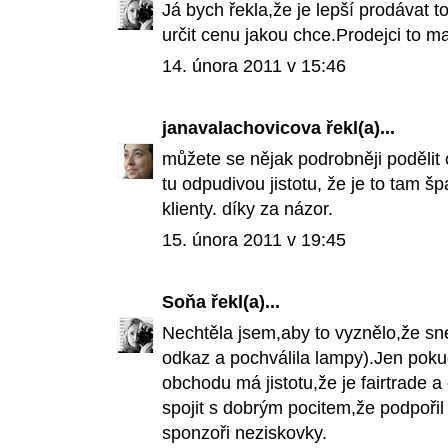
Já bych řekla,že je lepší prodávat t
určit cenu jakou chce.Prodejci to maj
14. února 2011 v 15:46
janavalachovicova
řekl(a)...
můžete se nějak podrobněji podělit 
tu odpudivou jistotu, že je to tam š
klienty. díky za názor.
15. února 2011 v 19:45
Soňa
řekl(a)...
Nechtěla jsem,aby to vyznělo,že snel 
odkaz a pochválila lampy).Jen poku
obchodu má jistotu,že je fairtrade 
spojit s dobrým pocitem,že podpoř
sponzoři neziskovky.