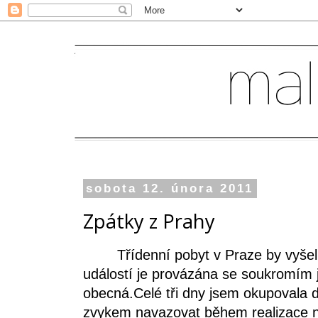
sobota 12. února 2011
Zpátky z Prahy
Třídenní pobyt v Praze by vyšel n
událostí je provázána se soukromím ji
obecná.Celé tři dny jsem okupovala
zvykem navazovat během realizace na