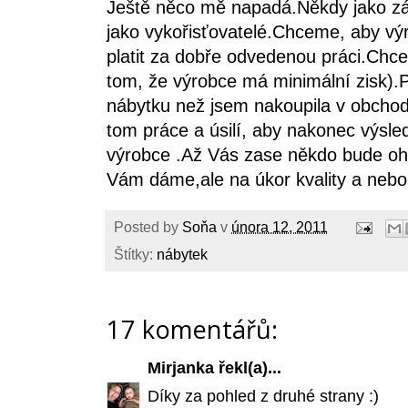
Ještě něco mě napadá.Někdy jako z
jako vykořisťovatelé.Chceme, aby vý
platit za dobře odvedenou práci.Chc
tom, že výrobce má minimální zisk).P
nábytku než jsem nakoupila v obchodě
tom práce a úsilí, aby nakonec výsle
výrobce .Až Vás zase někdo bude ohý
Vám dáme,ale na úkor kvality a nebo
Posted by
Soňa
v
února 12, 2011
Štítky:
nábytek
17 komentářů:
Mirjanka
řekl(a)...
Díky za pohled z druhé strany :)