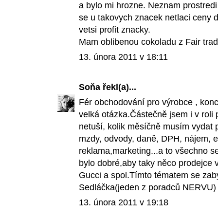
a bylo mi hrozne. Neznam prostredi
se u takovych znacek netlaci ceny 
vetsi profit znacky.
Mam oblibenou cokoladu z Fair trade a
13. února 2011 v 18:11
Soňa
řekl(a)...
Fér obchodování pro výrobce , konc
velká otázka.Částečně jsem i v roli
netuší, kolik měsíčně musím vydat
mzdy, odvody, daně, DPH, nájem, en
reklama,marketing...a to všechno s
bylo dobré,aby taky něco prodejce 
Gucci a spol.Tímto tématem se zab
Sedláčka(jeden z poradců NERVU) 
13. února 2011 v 19:18