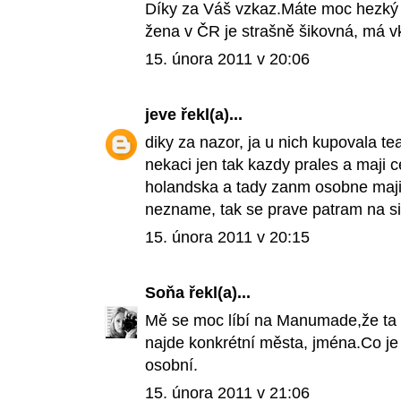
Díky za Váš vzkaz.Máte moc hezký 
žena v ČR je strašně šikovná, má vk
15. února 2011 v 20:06
jeve
řekl(a)...
diky za nazor, ja u nich kupovala te
nekaci jen tak kazdy prales a maji ce
holandska a tady zanm osobne majite
nezname, tak se prave patram na si
15. února 2011 v 20:15
Soňa
řekl(a)...
Mě se moc líbí na Manumade,že ta p
najde konkrétní města, jména.Co je 
osobní.
15. února 2011 v 21:06