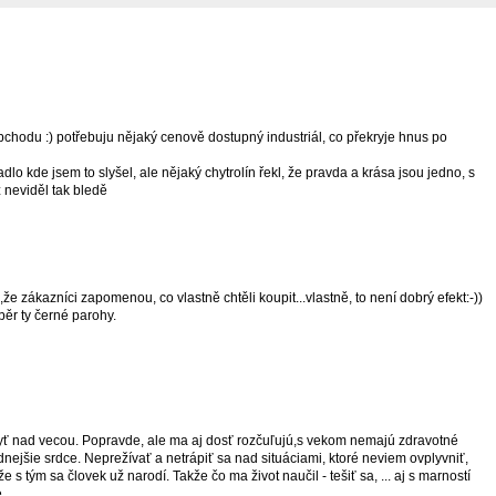
bchodu :) potřebuju nějaký cenově dostupný industriál, co překryje hnus po
dlo kde jsem to slyšel, ale nějaký chytrolín řekl, že pravda a krása jsou jedno, s
 neviděl tak bledě
že zákazníci zapomenou, co vlastně chtěli koupit...vlastně, to není dobrý efekt:-))
ěr ty černé parohy.
byť nad vecou. Popravde, ale ma aj dosť rozčuľujú,s vekom nemajú zdravotné
dnejšie srdce. Neprežívať a netrápiť sa nad situáciami, ktoré neviem ovplyvniť,
e s tým sa človek už narodí. Takže čo ma život naučil - tešiť sa, ... aj s marností
.