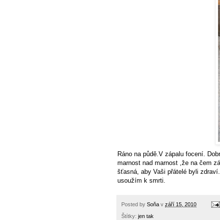
Ráno na půdě.V zápalu focení. Dobr
marnost nad marnost ,že na čem zále
šťasná, aby Vaši přátelé byli zdrav
usoužím k smrti.
Posted by
Soňa
v
září 15, 2010
Štítky:
jen tak