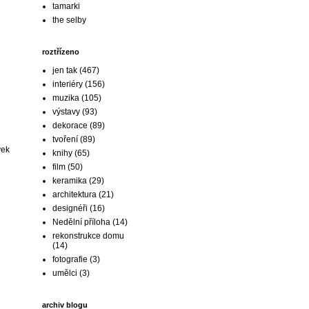
tamarki
the selby
roztřízeno
jen tak
(467)
interiéry
(156)
muzika
(105)
výstavy
(93)
dekorace
(89)
tvoření
(89)
vek
knihy
(65)
film
(50)
keramika
(29)
architektura
(21)
designéři
(16)
Nedělní příloha
(14)
rekonstrukce domu
(14)
fotografie
(3)
umělci
(3)
archiv blogu