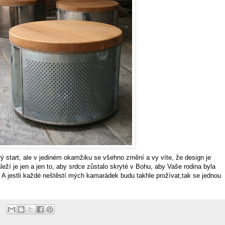
ý start, ale v jediném okamžiku se všehno změní a vy víte, že design je
ží je jen a jen to, aby srdce zůstalo skryté v Bohu, aby Vaše rodina byla
í. A jestli každé neštěstí mých kamarádek budu takhle prožívat,tak se jednou