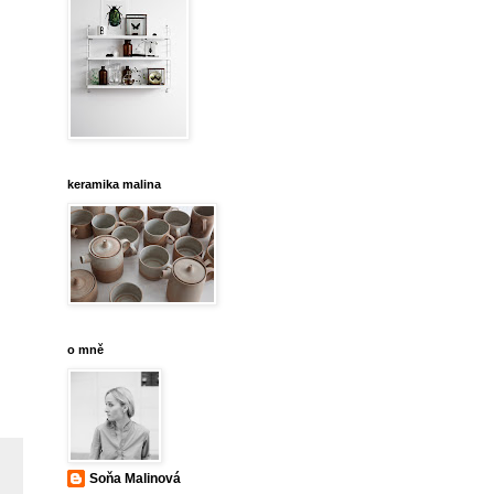
keramika malina
o mně
Soňa Malinová