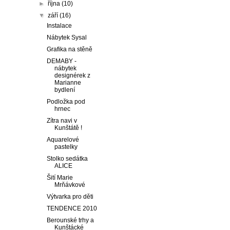
►
října
(10)
▼
září
(16)
Instalace
Nábytek Sysal
Grafika na stěně
DEMABY -
nábytek
designérek z
Marianne
bydlení
Podložka pod
hrnec
Zítra navi v
Kunštátě !
Aquarelové
pastelky
Stolko sedátka
ALICE
Šití Marie
Mrňávkové
Výtvarka pro děti
TENDENCE 2010
Berounské trhy a
Kunštácké