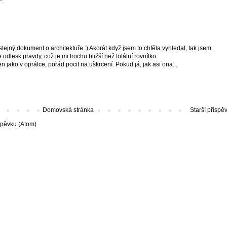
stejný dokument o architektuře :) Akorát když jsem to chtěla vyhledat, tak jsem
 odlesk pravdy, což je mi trochu bližší než totální rovnítko.
en jako v oprátce, pořád pocit na uškrcení. Pokud já, jak asi ona...
Domovská stránka
Starší příspě
spěvku (Atom)