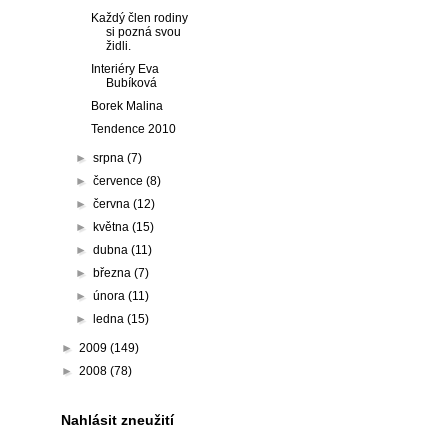
Každý člen rodiny
si pozná svou
židli.
Interiéry Eva
Bubíková
Borek Malina
Tendence 2010
►
srpna
(7)
►
července
(8)
►
června
(12)
►
května
(15)
►
dubna
(11)
►
března
(7)
►
února
(11)
►
ledna
(15)
►
2009
(149)
►
2008
(78)
Nahlásit zneužití