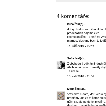
4 komentáře:
kuba řekl(a)...
dobrý, budou se mi hodit do o
předchozích nájemnících..
k tomu dalšímu - úplně mi vypa
marností designu bych to tudíž
15. září 2010 v 10:46
Soňa
řekl(a)...
Z obchodu ti udělám industriál,
Ale hlavně by tam neměly chyb
Těším se.
15. září 2010 v 11:04
Ivana
řekl(a)...
"Závidím" ľudom, ktorí vedia 
problémy, ale za to čoraz chla
učím sa, ale nejde to, myslím, ž
designu,... a určite bude lepšie