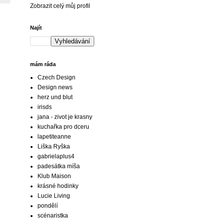
Zobrazit celý můj profil
Najít
mám ráda
Czech Design
Design news
herz und blut
irisds
jana - zivot je krasny
kuchařka pro dceru
lapetiteanne
Liška Ryška
gabrielaplus4
padesátka míša
Klub Maison
krásné hodinky
Lucie Living
pondělí
scénaristka