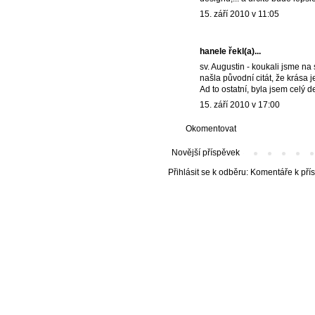
15. září 2010 v 11:05
hanele
řekl(a)...
sv. Augustin - koukali jsme na 
našla původní citát, že krása je
Ad to ostatní, byla jsem celý d
15. září 2010 v 17:00
Okomentovat
Novější příspěvek
Přihlásit se k odběru:
Komentáře k pří