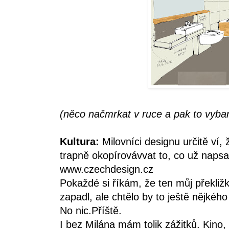
(něco načmrkat v ruce a pak to vybar
Kultura:
Milovníci designu určitě ví,
trapně okopírovávvat to, co už napsali
www.czechdesign.cz
Pokaždé si říkám, že ten můj překliž
zapadl, ale chtělo by to ještě nějkého
No nic.Příště.
I bez Milána mám tolik zážitků. Kino