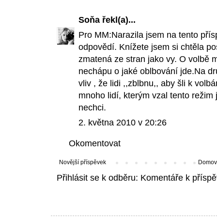
Soňa
řekl(a)...
Pro MM:Narazila jsem na tento přís
odpovědí. Knížete jsem si chtěla po
zmatená ze stran jako vy. O volbě m
nechápu o jaké oblbování jde.Na dr
vliv , že lidi ,,zblbnu,, aby šli k 
mnoho lidí, kterým vzal tento režim 
nechci.
2. května 2010 v 20:26
Okomentovat
Novější příspěvek
Domovs
Přihlásit se k odběru:
Komentáře k příspě