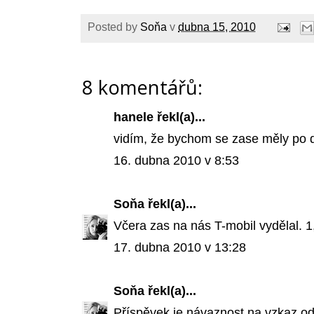
Posted by
Soňa
v
dubna 15, 2010
8 komentářů:
hanele
řekl(a)...
vidím, že bychom se zase měly po dv
16. dubna 2010 v 8:53
Soňa
řekl(a)...
Včera zas na nás T-mobil vydělal. 1,
17. dubna 2010 v 13:28
Soňa
řekl(a)...
Příspěvek je návaznost na vzkaz o