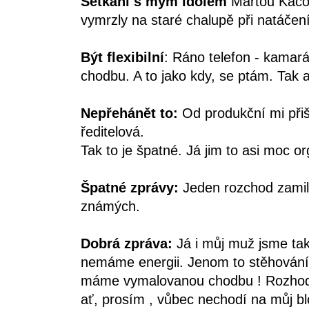
Setkání s mým idolem
Martou Kačor
vymrzly na staré chalupě při natáčení
Být flexibilní
: Ráno telefon - kamará
chodbu. A to jako kdy, se ptám. Tak
Nepřehánět to:
Od produkční mi přiš
ředitelová.
Tak to je špatné. Já jim to asi moc or
Špatné zprávy:
Jeden rozchod zami
známých.
Dobrá zpráva:
Já i můj muž jsme ta
nemáme energii. Jenom to stěhování 
máme vymalovanou chodbu ! Rozhodn
ať, prosím , vůbec nechodí na můj bl