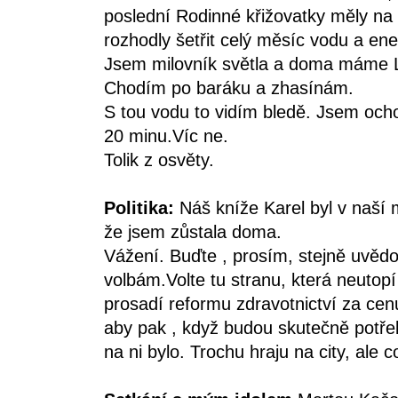
poslední Rodinné křižovatky měly na
rozhodly šetřit celý měsíc vodu a ener
Jsem milovník světla a doma máme L
Chodím po baráku a zhasínám.
S tou vodu to vidím bledě. Jsem ocho
20 minu.Víc ne.
Tolik z osvěty.
Politika:
Náš kníže Karel byl v naší m
že jsem zůstala doma.
Vážení. Buďte , prosím, stejně uvědo
volbám.Volte tu stranu, která neutop
prosadí reformu zdravotnictví za ce
aby pak , když budou skutečně potřeb
na ni bylo. Trochu hraju na city, ale c