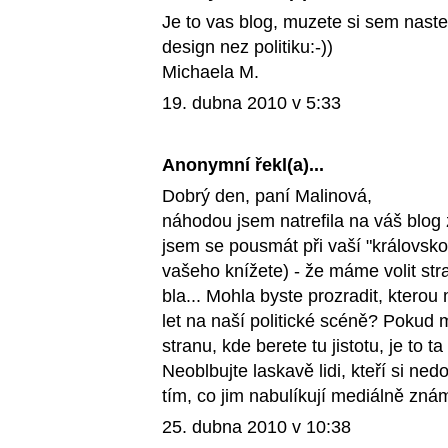
Je to vas blog, muzete si sem nastes
design nez politiku:-))
Michaela M.
19. dubna 2010 v 5:33
Anonymní řekl(a)...
Dobrý den, paní Malinová,
náhodou jsem natrefila na váš blog z
jsem se pousmát při vaší "královsko-
vašeho knížete) - že máme volit stra
bla... Mohla byste prozradit, kterou
let na naší politické scéně? Pokud 
stranu, kde berete tu jistotu, je to t
Neoblbujte laskavě lidi, kteří si ned
tím, co jim nabulíkují mediálně zná
25. dubna 2010 v 10:38