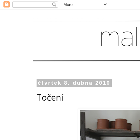
čtvrtek 8. dubna 2010
Točení