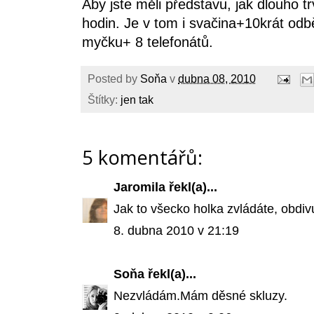
Aby jste měli představu, jak dlouho tr
hodin. Je v tom i svačina+10krát odb
myčku+ 8 telefonátů.
Posted by
Soňa
v
dubna 08, 2010
Štítky:
jen tak
5 komentářů:
Jaromila
řekl(a)...
Jak to všecko holka zvládáte, obdivuj
8. dubna 2010 v 21:19
Soňa
řekl(a)...
Nezvládám.Mám děsné skluzy.