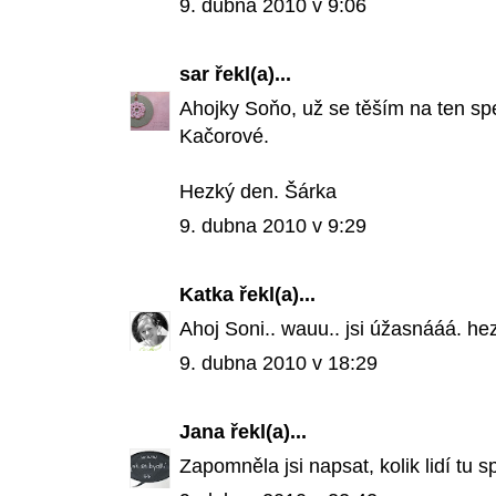
9. dubna 2010 v 9:06
sar
řekl(a)...
Ahojky Soňo, už se těším na ten speci
Kačorové.
Hezký den. Šárka
9. dubna 2010 v 9:29
Katka
řekl(a)...
Ahoj Soni.. wauu.. jsi úžasnááá. he
9. dubna 2010 v 18:29
Jana
řekl(a)...
Zapomněla jsi napsat, kolik lidí tu s