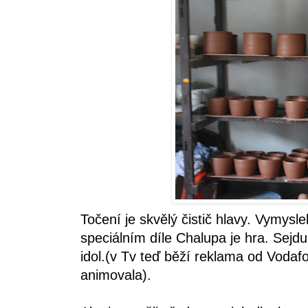
Točení je skvělý čistič hlavy. Vymysl
speciálním díle Chalupa je hra. Sejd
idol.(v Tv teď běží reklama od Voda
animovala).