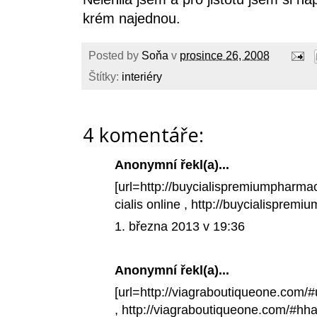
krém najednou.
Posted by
Soňa
v
prosince 26, 2008
Štítky:
interiéry
4 komentáře:
Anonymní řekl(a)...
[url=http://buycialispremiumpharmac
cialis online
, http://buycialispremi
1. března 2013 v 19:36
Anonymní řekl(a)...
[url=http://viagraboutiqueone.com/#
, http://viagraboutiqueone.com/#hhal