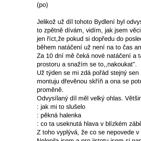
(po)
Jelikož už díl tohoto Bydlení byl odv
to zpětně dívám, vidím, jak jsem vě
jen říct,že pokud si dopředu do posl
během natáčení už není na to čas an
Za 10 dní mě čeká nové natáčení a t
prostoru a snažím se to,,nakoukat".
Už týden se mi zdá pořád stejný sen (
montuju dřevěnou skříň a ona se poto
proměně.
Odvysílaný díl měl velký ohlas. Větši
: jak mi to slušelo
: pěkná halenka
: co ta useknutá hlava v blízkém záb
Z toho vyplývá, že co se nepovede v 
Nelenila jsem a pro jistotu jsem si nap