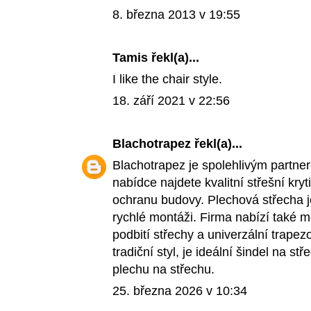
8. března 2013 v 19:55
Tamis
řekl(a)...
I like the chair style.
18. září 2021 v 22:56
Blachotrapez
řekl(a)...
Blachotrapez je spolehlivým partne
nabídce najdete kvalitní střešní kry
ochranu budovy. Plechová střecha je
rychlé montáži. Firma nabízí také m
podbití střechy a univerzální trapezo
tradiční styl, je ideální
šindel na stř
plechu na střechu.
25. března 2026 v 10:34