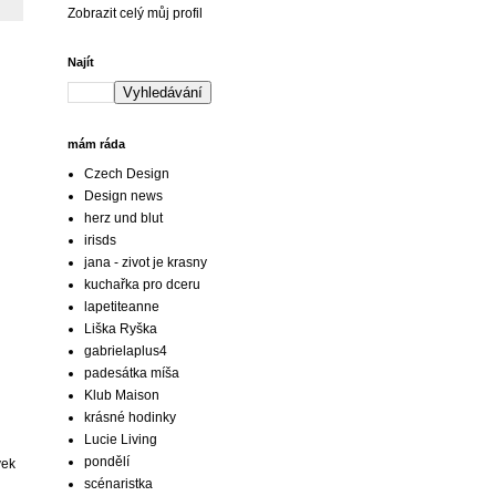
Zobrazit celý můj profil
Najít
mám ráda
Czech Design
Design news
herz und blut
irisds
jana - zivot je krasny
kuchařka pro dceru
lapetiteanne
Liška Ryška
gabrielaplus4
padesátka míša
Klub Maison
krásné hodinky
Lucie Living
pondělí
vek
scénaristka