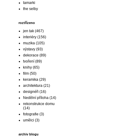
tamarki
the selby
roztřízeno
jen tak
(467)
interiéry
(156)
muzika
(105)
výstavy
(93)
dekorace
(89)
tvoření
(89)
knihy
(65)
film
(50)
keramika
(29)
architektura
(21)
designéři
(16)
Nedělní příloha
(14)
rekonstrukce domu
(14)
fotografie
(3)
umělci
(3)
archiv blogu