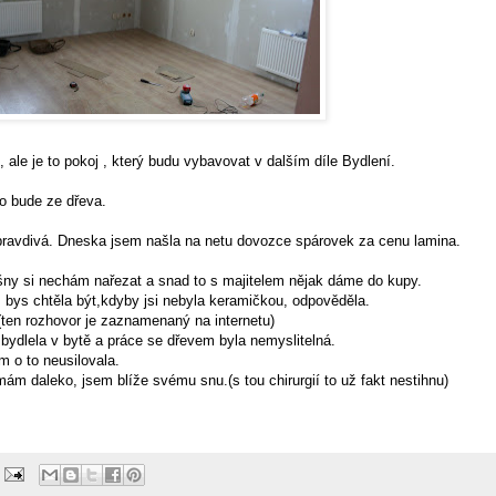
 ale je to pokoj , který budu vybavovat v dalším díle Bydlení.
o bude ze dřeva.
pravdivá. Dneska jsem našla na netu dovozce spárovek za cenu lamina.
šny si nechám nařezat a snad to s majitelem nějak dáme do kupy.
 bys chtěla být,kdyby jsi nebyla keramičkou, odpověděla.
(ten rozhovor je zaznamenaný na internetu)
ydlela v bytě a práce se dřevem byla nemyslitelná.
m o to neusilovala.
mám daleko, jsem blíže svému snu.(s tou chirurgií to už fakt nestihnu)