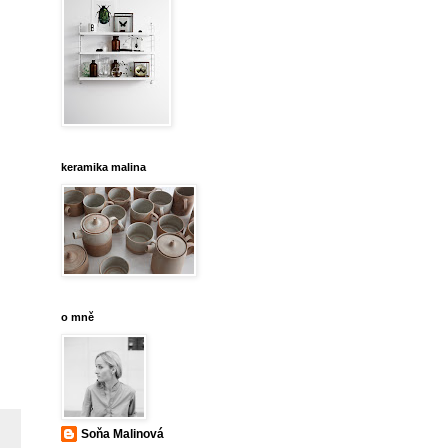
keramika malina
o mně
Soňa Malinová