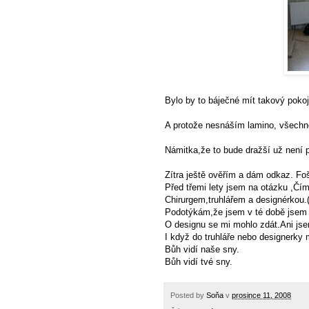
Bylo by to báječné mít takový pokoj,
A protože nesnáším lamino, všechn
Námitka,že to bude dražší už není 
Zítra ještě ověřím a dám odkaz. Fo
Před třemi lety jsem na otázku ,Čím
Chirurgem,truhlářem a designérkou.
Podotýkám,že jsem v té době jsem b
O designu se mi mohlo zdát.Ani jse
I když do truhláře nebo designerky 
Bůh vidí naše sny.
Bůh vidí tvé sny.
Posted by
Soňa
v
prosince 11, 2008