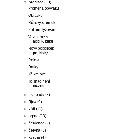
▼
prosince
(10)
Proměna obýváku
Obrázky
Růžový stromek
Kulturní lyžování
Vezmeme si
hoblík, pilku
Nový pokojíček
pro kluky
Roleta
Dárky
Tři králové
To snad není
možné
►
listopadu
(8)
►
října
(6)
►
září
(11)
►
srpna
(13)
►
července
(2)
►
června
(6)
►
května
(4)