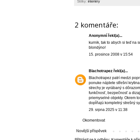
Štítky:
interiéry
2 komentáře:
Anonymní řekl(a)...
kurnik, tak to abych si teď na
blondýno!
15. prosince 2008 v 15:54
Blachotrapez
řekl(a)...
Blachotrapez patrí medzi popr
ponuke nájdete
střešní krytina
strechy je vyrábaný s dôrazom
funkčnosť, bezpečnosť a dizaj
priemyselné objekty. Okrem to
dopĺňajú kompletný strešný s
29. srpna 2025 v 11:38
Okomentovat
Novější příspěvek
Přihlásit se k odběru:
Komentáře k pří