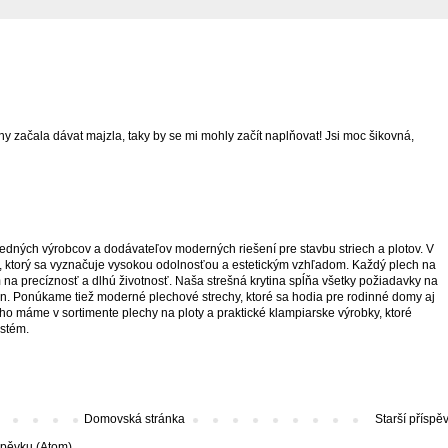
 sny začala dávat majzla, taky by se mi mohly začít naplňovat! Jsi moc šikovná,
edných výrobcov a dodávateľov moderných riešení pre stavbu striech a plotov. V
, ktorý sa vyznačuje vysokou odolnosťou a estetickým vzhľadom. Každý plech na
 na precíznosť a dlhú životnosť. Naša strešná krytina spĺňa všetky požiadavky na
n. Ponúkame tiež moderné plechové strechy, ktoré sa hodia pre rodinné domy aj
ho máme v sortimente plechy na ploty a praktické klampiarske výrobky, ktoré
ystém.
Domovská stránka
Starší příspě
spěvku (Atom)