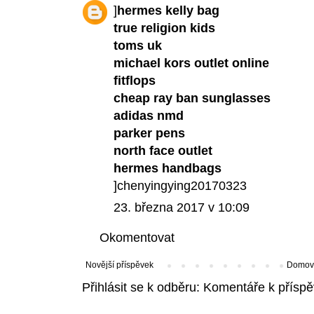
]
hermes kelly bag
true religion kids
toms uk
michael kors outlet online
fitflops
cheap ray ban sunglasses
adidas nmd
parker pens
north face outlet
hermes handbags
]chenyingying20170323
23. března 2017 v 10:09
Okomentovat
Novější příspěvek
Domovs
Přihlásit se k odběru:
Komentáře k příspě