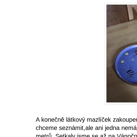
A konečně látkový mazlíček zakoupe
chceme seznámit,ale ani jedna nemá
metrů. Setkaly jsme se až na Vánoč