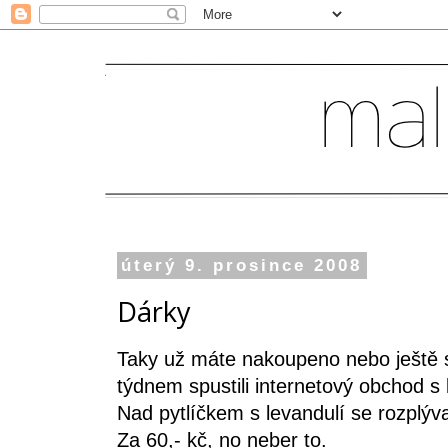
úterý 9. prosince 2008
Dárky
Taky už máte nakoupeno nebo ještě su
týdnem spustili internetový obchod s 
Nad pytlíčkem s levandulí se rozplývaj
Za 60,- kč, no neber to.