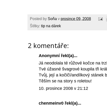
Posted by
Soňa
v
prosince 09, 2008
Štítky:
tip na dárek
2 komentáře:
Anonymní řekl(a)...
Já neodolala té růžové kočce na trzí
Tvé úžasné švagrové koupila tři král
Tvůj, její a kočičí/andílkový stánek
Těším se na story s roletou!
10. prosince 2008 v 21:12
chenmeinv0
řekl(a)...