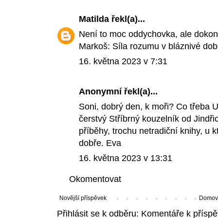
Matilda
řekl(a)...
Není to moc oddychovka, ale dokona
Markoš: Síla rozumu v bláznivé dob
16. května 2023 v 7:31
Anonymní řekl(a)...
Soni, dobrý den, k moři? Co třeba
čerstvý Stříbrný kouzelník od Jind
příběhy, trochu netradiční knihy, u
dobře. Eva
16. května 2023 v 13:31
Okomentovat
Novější příspěvek
Domovs
Přihlásit se k odběru:
Komentáře k příspě