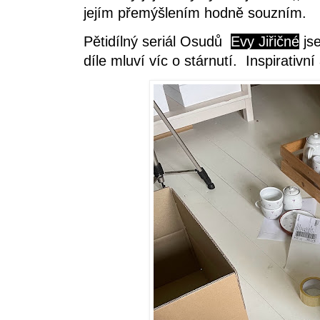
jejím přemýšlením hodně souzním.
Pětidílný seriál Osudů
Evy Jiřičné
jse
díle mluví víc o stárnutí. Inspirativ