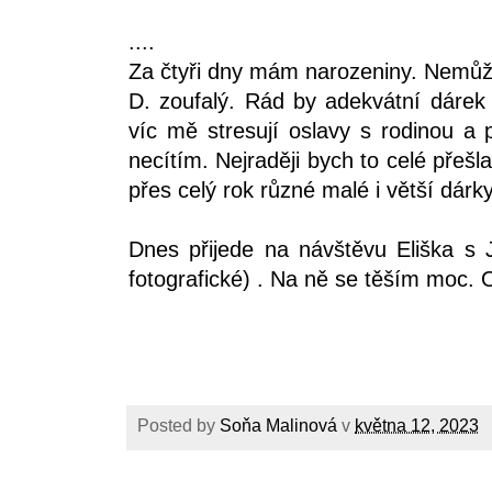
....
Za čtyři dny mám narozeniny. Nemůžu a
D. zoufalý. Rád by adekvátní dárek 
víc mě stresují oslavy s rodinou a p
necítím. Nejraději bych to celé přešl
přes celý rok různé malé i větší dárky
Dnes přijede na návštěvu Eliška s 
fotografické) . Na ně se těším moc. 
Posted by
Soňa Malinová
v
května 12, 2023