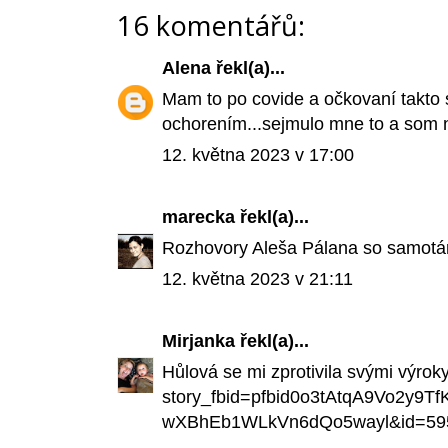
16 komentářů:
Alena
řekl(a)...
Mam to po covide a očkovaní takto
ochorením...sejmulo mne to a som n
12. května 2023 v 17:00
marecka
řekl(a)...
Rozhovory Aleša Pálana so samotárm
12. května 2023 v 21:11
Mirjanka
řekl(a)...
Hůlová se mi zprotivila svými výro
story_fbid=pfbid0o3tAtqA9Vo2
wXBhEb1WLkVn6dQo5wayl&id=59