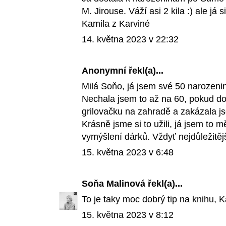
M. Jirouse. Váží asi 2 kila :) ale já 
Kamila z Karviné
14. května 2023 v 22:32
Anonymní řekl(a)...
Milá Soňo, já jsem své 50 narozeniny
Nechala jsem to až na 60, pokud dož
grilovačku na zahradě a zakázala js
Krásně jsme si to užili, já jsem to 
vymýšlení dárků. Vždyť nejdůležitějš
15. května 2023 v 6:48
Soňa Malinová
řekl(a)...
To je taky moc dobrý tip na knihu, K
15. května 2023 v 8:12