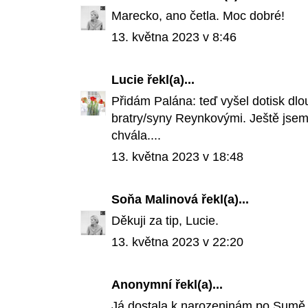
Marecko, ano četla. Moc dobré!
13. května 2023 v 8:46
Lucie
řekl(a)...
Přidám Palána: teď vyšel dotisk dl
bratry/syny Reynkovými. Ještě jsem si
chvála....
13. května 2023 v 18:48
Soňa Malinová
řekl(a)...
Děkuji za tip, Lucie.
13. května 2023 v 22:20
Anonymní řekl(a)...
Já dostala k narozeninám po Sumě 