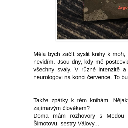
Měla bych začít syslit knihy k moři,
nevidím. Jsou dny, kdy mě postcovid
všechny svaly. V různé intenzitě a
neurologovi na konci července. To b
Takže zpátky k těm knihám. Nějak
zajímavým člověkem?
Doma mám rozhovory s Medou Ml
Šimotovu, sestry Válovy...