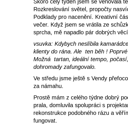
Skoro celý týden jsem se věnovala 
Rozkreslování světel, propočty nasví
Podklady pro nacenění. Kreativní čás
večer. Když jsem se vrátila ze schůzk
sprcha, mě napadlo pár dobrých věcí
vsuvka: Kdybych neslíbila kamarádce,
klienty do rána. Ale ten běh ! Poprvé 
Možná tartan, ideální tempo, počasí,
dohromady zafungovalo.
Ve středu jsme ještě s Vendy přefoco
za námahu.
Prostě mám z celého týdne dobrý pocit
prala, domluvila spolupráci s projekta
rekonstrukce podobného rázu a věřím
fungovat.