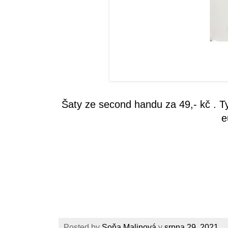
Šaty ze second handu za 49,- kč . T
e
Posted by
Soňa Malinová
v
srpna 29, 2021