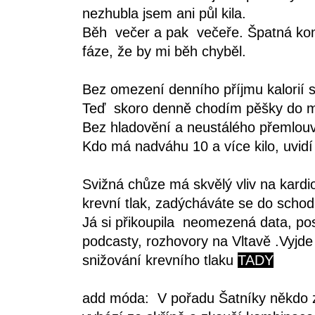
nezhubla jsem ani půl kila.
Běh večer a pak večeře. Špatná kom
fáze, že by mi běh chyběl.
Bez omezení denního příjmu kalorií s
Teď skoro denně chodím pěšky do měs
Bez hladovění a neustálého přemlouv
Kdo má nadváhu 10 a více kilo, uvidí
Svižná chůze má skvělý vliv na kardi
krevní tlak, zadýcháváte se do schodů
Já si přikoupila neomezená data, pos
podcasty, rozhovory na Vltavě .Vyjde 
snižování krevního tlaku
TADY
add móda: V pořadu Šatníky někdo z