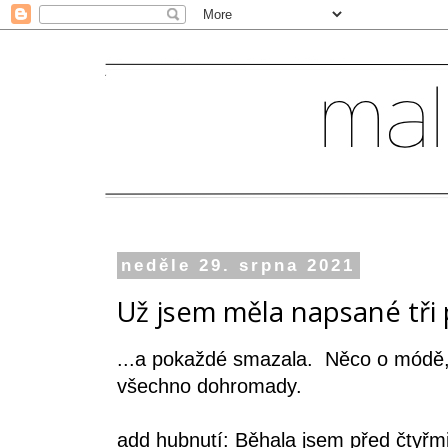
neděle 29. srpna 2021
Už jsem měla napsané tři p
...a pokaždé smazala. Něco o módě,
všechno dohromady.
add hubnutí: Běhala jsem před čtyřmi 