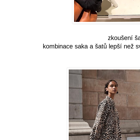
zkoušení š
kombinace saka a šatů lepší než sv