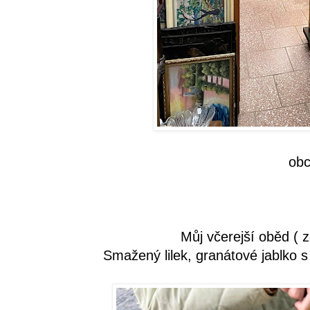
ob
Můj včerejší oběd (
Smažený lilek, granátové jablko s