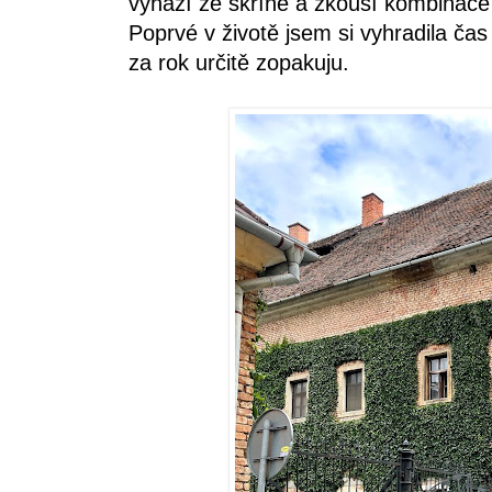
vyhází ze skříně a zkouší kombinace
Poprvé v životě jsem si vyhradila ča
za rok určitě zopakuju.