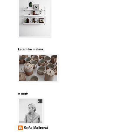
keramika malina
o mně
Soňa Malinová