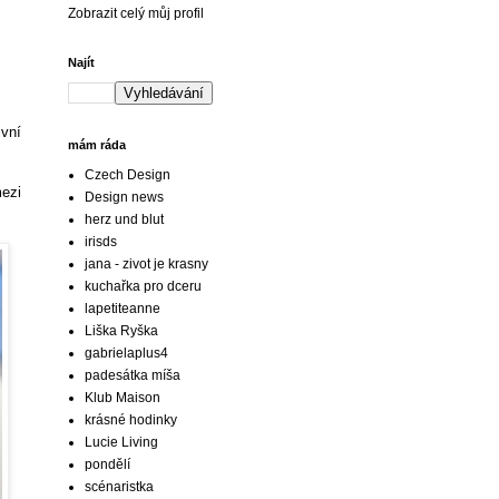
Zobrazit celý můj profil
Najít
ivní
mám ráda
Czech Design
mezi
Design news
herz und blut
irisds
jana - zivot je krasny
kuchařka pro dceru
lapetiteanne
Liška Ryška
gabrielaplus4
padesátka míša
Klub Maison
krásné hodinky
Lucie Living
pondělí
scénaristka