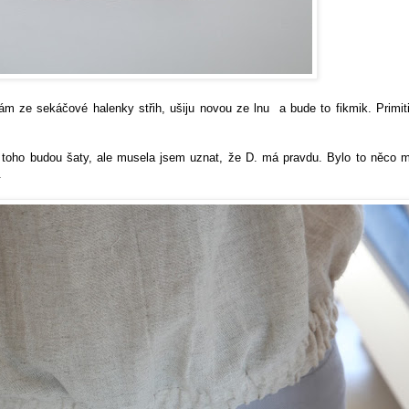
ám ze sekáčové halenky střih, ušiju novou ze lnu a bude to fikmik. Primit
 z toho budou šaty, ale musela jsem uznat, že D. má pravdu. Bylo to něco 
u.