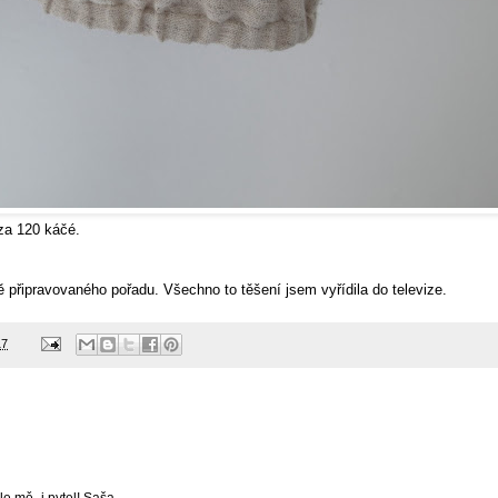
za 120 káčé.
 připravovaného pořadu. Všechno to těšení jsem vyřídila do televize.
17