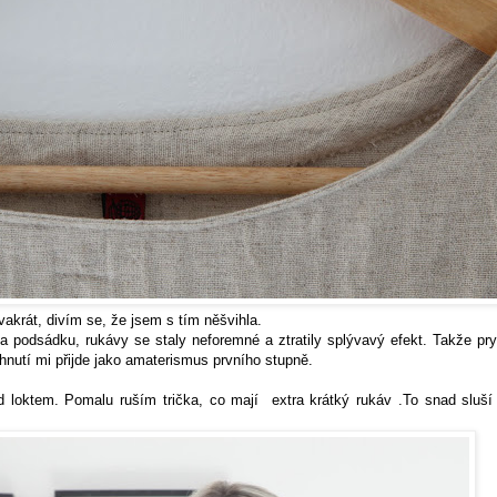
akrát, divím se, že jsem s tím něšvihla.
 podsádku, rukávy se staly neforemné a ztratily splývavý efekt. Takže pr
hnutí mi přijde jako amaterismus prvního stupně.
d loktem. Pomalu ruším trička, co mají extra krátký rukáv .To snad sluší