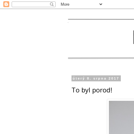
úterý 8. srpna 2017
To byl porod!