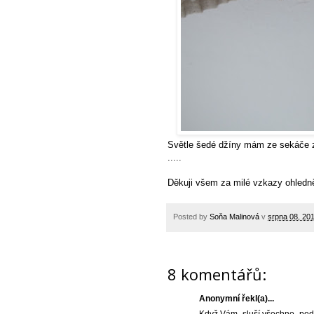
Světle šedé džíny mám ze sekáče 
.....
Děkuji všem za milé vzkazy ohledně
Posted by
Soňa Malinová
v
srpna 08, 20
8 komentářů:
Anonymní řekl(a)...