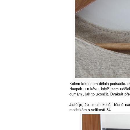
Kolem krku jsem dělala podsádku dv
Naopak u rukávu, když jsem udělala
dumám , jak to ukončit. Dvakrát pře
Jisté je, že musí končit těsně na
modelkám s velikostí 34.