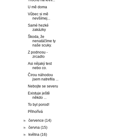
Trochu na krev...
U mě doma
Vůbec si mě
nevšímej...
Samé hezké
zakázky
Škoda, že
nenatáčíme ty
naše scuky.
Z podnosu -
zrcadlo
Asi nějaký test
nebo co.
Čirou náhodou
jsem natrefila ...
Nebojte se severu
Existuje ještě
někdo ...
To byl porod!
Přihořívá
►
července
(14)
►
června
(15)
►
května
(16)