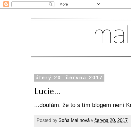
úterý 20. června 2017
Lucie...
...doufám, že to s tím blogem není K
Posted by
Soňa Malinová
v
června 20, 2017