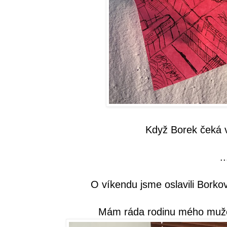
Když Borek čeká v
..
O víkendu jsme oslavili Borko
Mám ráda rodinu mého muže.