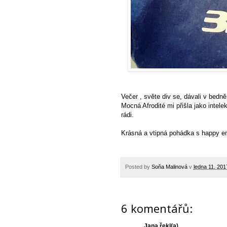
Večer , světe div se, dávali v bedn
Mocná Afrodité mi přišla jako intele
rádi.
Krásná a vtipná pohádka s happy e
Posted by
Soňa Malinová
v
ledna 11, 201
6 komentářů:
Jana
řekl(a)...