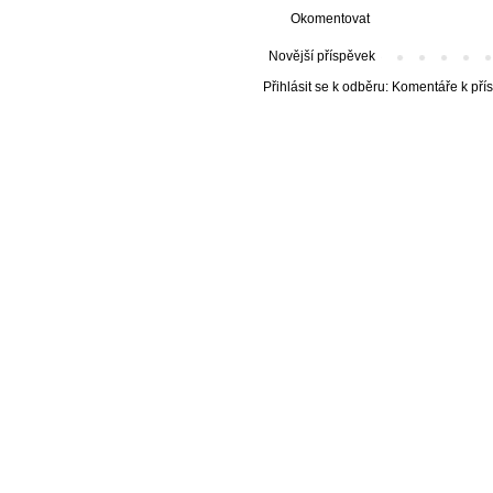
Okomentovat
Novější příspěvek
Přihlásit se k odběru:
Komentáře k pří