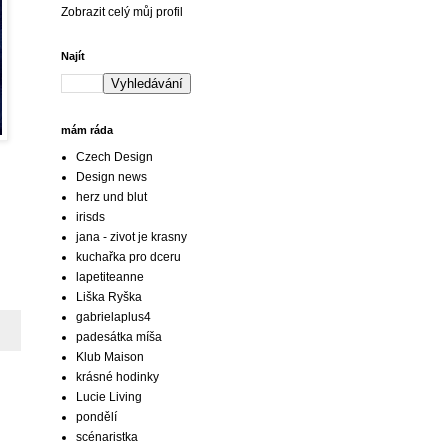
Zobrazit celý můj profil
Najít
mám ráda
Czech Design
Design news
herz und blut
irisds
jana - zivot je krasny
kuchařka pro dceru
lapetiteanne
Liška Ryška
gabrielaplus4
padesátka míša
Klub Maison
krásné hodinky
Lucie Living
pondělí
scénaristka