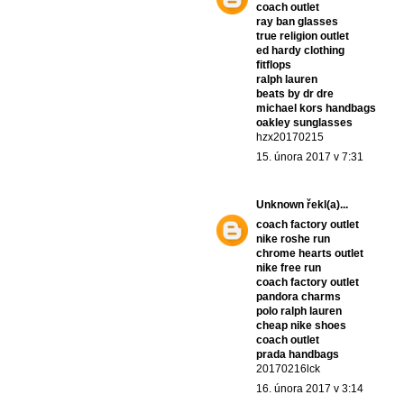
coach outlet
ray ban glasses
true religion outlet
ed hardy clothing
fitflops
ralph lauren
beats by dr dre
michael kors handbags
oakley sunglasses
hzx20170215
15. února 2017 v 7:31
Unknown
řekl(a)...
coach factory outlet
nike roshe run
chrome hearts outlet
nike free run
coach factory outlet
pandora charms
polo ralph lauren
cheap nike shoes
coach outlet
prada handbags
20170216lck
16. února 2017 v 3:14