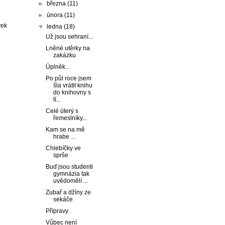
►
března
(11)
►
února
(11)
vek
▼
ledna
(18)
Už jsou sehraní...
Lněné utěrky na
zakázku
Úplněk...
Po půl roce jsem
šla vrátit knihu
do knihovny s
tí...
Celé úterý s
řemeslníky...
Kam se na mě
hrabe ...
Chlebíčky ve
sprše
Buď jsou studenti
gymnázia tak
uvědomělí ...
Zubař a džíny ze
sekáče
Přípravy
Vůbec není