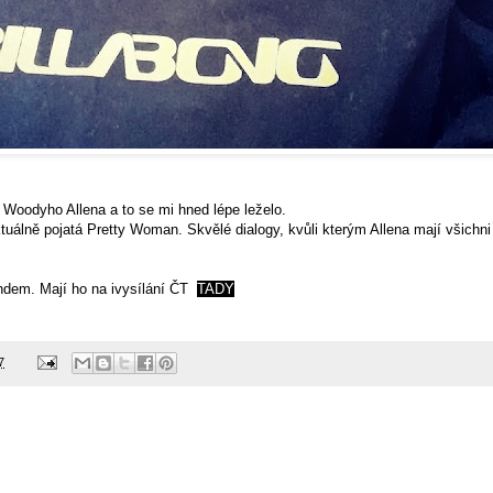
ě Woodyho Allena a to se mi hned lépe leželo.
ktuálně pojatá Pretty Woman. Skvělé dialogy, kvůli kterým Allena mají všichni
ndem. Mají ho na ivysílání ČT
TADY
7