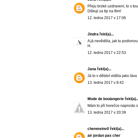
Přeju brzké uzdravení, to s to
Děkuji za tip na film!
12. ledna 2017 v 17:06
Jindra
řekl(a)...
A já nevěděla, jak tu podivnou
H.
12. ledna 2017 v 22:53
Jana
řekl(a)...
Já to v dětství viděla jako lávu
13. ledna 2017 v 8:42
Mode de boulangerie
řekl(a)..
Mám to při horečce naprosto s
13. ledna 2017 v 20:39
chenmeinv0
řekl(a)...
air jordan pas cher