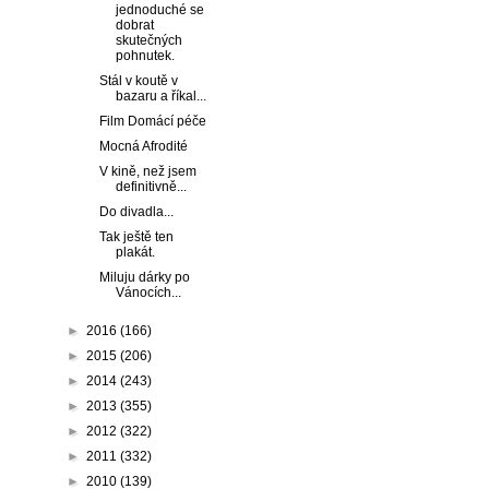
jednoduché se
dobrat
skutečných
pohnutek.
Stál v koutě v
bazaru a říkal...
Film Domácí péče
Mocná Afrodité
V kině, než jsem
definitivně...
Do divadla...
Tak ještě ten
plakát.
Miluju dárky po
Vánocích...
►
2016
(166)
►
2015
(206)
►
2014
(243)
►
2013
(355)
►
2012
(322)
►
2011
(332)
►
2010
(139)