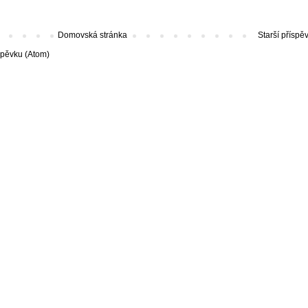
Domovská stránka
Starší příspě
spěvku (Atom)