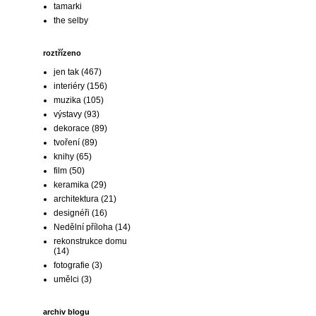
tamarki
the selby
roztřízeno
jen tak
(467)
interiéry
(156)
muzika
(105)
výstavy
(93)
dekorace
(89)
tvoření
(89)
knihy
(65)
film
(50)
keramika
(29)
architektura
(21)
designéři
(16)
Nedělní příloha
(14)
rekonstrukce domu
(14)
fotografie
(3)
umělci
(3)
archiv blogu