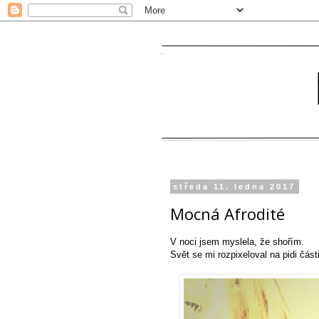
středa 11. ledna 2017
Mocná Afrodité
V noci jsem myslela, že shořím.
Svět se mi rozpixeloval na pidi část