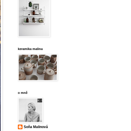
keramika malina
o mně
Soňa Malinová