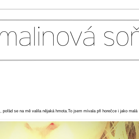
i, pořád se na mě valila nějaká hmota.To jsem mívala při horečce i jako malá 