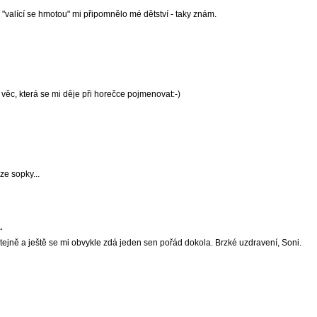
u "valící se hmotou" mi připomnělo mé dětství - taky znám.
 věc, která se mi děje při horečce pojmenovat:-)
 ze sopky...
.
tejně a ještě se mi obvykle zdá jeden sen pořád dokola. Brzké uzdravení, Soni.