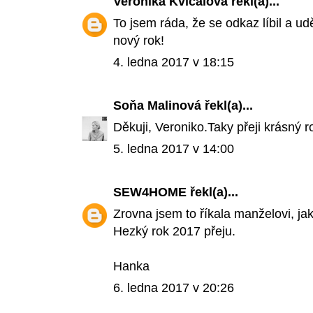
Veronika Kvíčalová
řekl(a)...
To jsem ráda, že se odkaz líbil a ud
nový rok!
4. ledna 2017 v 18:15
Soňa Malinová
řekl(a)...
Děkuji, Veroniko.Taky přeji krásný r
5. ledna 2017 v 14:00
SEW4HOME
řekl(a)...
Zrovna jsem to říkala manželovi, jak
Hezký rok 2017 přeju.
Hanka
6. ledna 2017 v 20:26