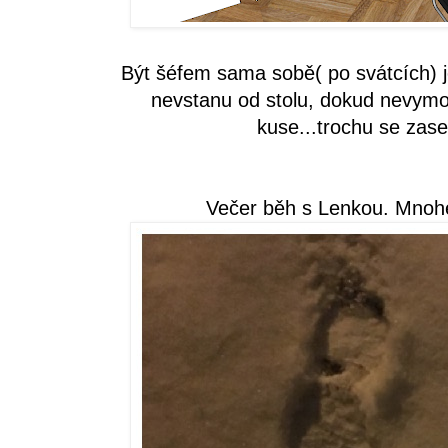
Být šéfem sama sobě( po svátcích) j
nevstanu od stolu, dokud nevymod
kuse...trochu se zase
Večer běh s Lenkou. Mnohe