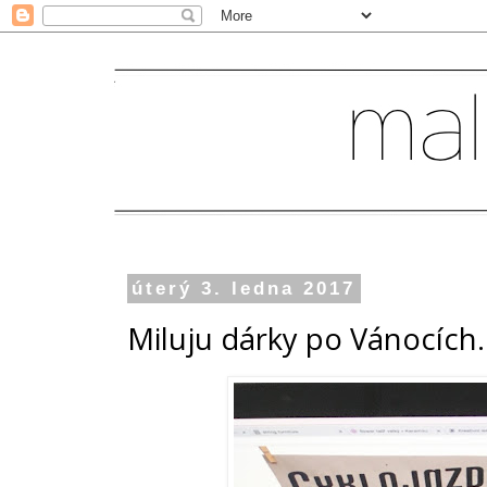
úterý 3. ledna 2017
Miluju dárky po Vánocích..