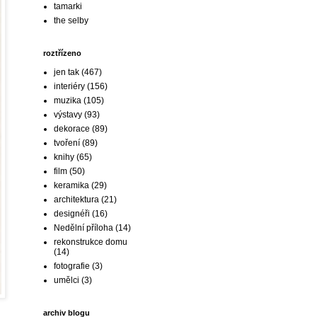
tamarki
the selby
roztřízeno
jen tak
(467)
interiéry
(156)
muzika
(105)
výstavy
(93)
dekorace
(89)
tvoření
(89)
knihy
(65)
film
(50)
keramika
(29)
architektura
(21)
designéři
(16)
Nedělní příloha
(14)
rekonstrukce domu
(14)
fotografie
(3)
umělci
(3)
archiv blogu