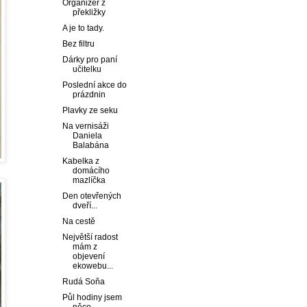
Organizér z
překližky
A je to tady.
Bez filtru
Dárky pro paní
učitelku
Poslední akce do
prázdnin
Plavky ze seku
Na vernisáži
Daniela
Balabána
Kabelka z
domácího
mazlíčka
Den otevřených
dveří...
Na cestě
Největší radost
mám z
objevení
ekowebu...
Rudá Soňa
Půl hodiny jsem