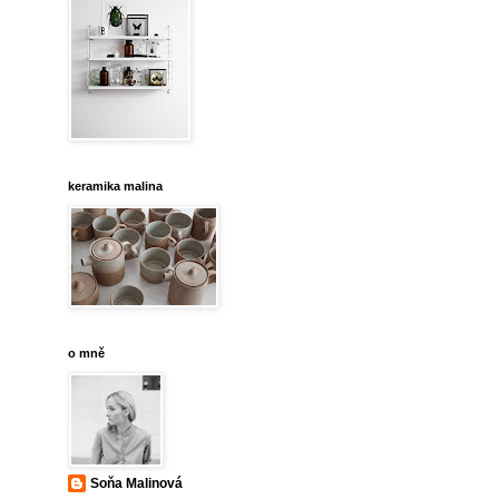
keramika malina
o mně
Soňa Malinová