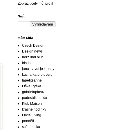
Zobrazit celý můj profil
Najít
mám ráda
Czech Design
Design news
herz und blut
irisds
jana - zivot je krasny
kuchařka pro dceru
lapetiteanne
Liška Ryška
gabrielaplus4
padesátka míša
Klub Maison
krásné hodinky
Lucie Living
pondělí
scénaristka