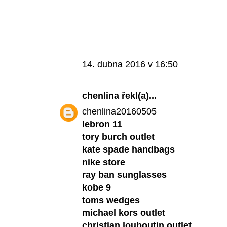
14. dubna 2016 v 16:50
chenlina
řekl(a)...
chenlina20160505
lebron 11
tory burch outlet
kate spade handbags
nike store
ray ban sunglasses
kobe 9
toms wedges
michael kors outlet
christian louboutin outlet