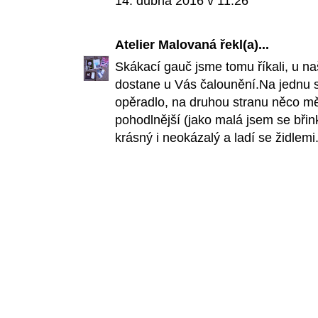
14. dubna 2016 v 11:26
Atelier Malovaná
řekl(a)...
Skákací gauč jsme tomu říkali, u n
dostane u Vás čalounění.Na jednu s
opěradlo, na druhou stranu něco mě
pohodlnější (jako malá jsem se břin
krásný i neokázalý a ladí se židlem